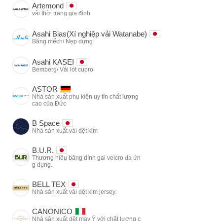
Artemond
vải thời trang gia đình
Asahi Bias(Xí nghiệp vải Watanabe)
Băng mếch/ Nẹp dựng
Asahi KASEI
Bemberg/ Vải lót cupro
ASTOR
Nhà sản xuất phụ kiện uy tín chất lượng
cao của Đức
B Space
Nhà sản xuất vải dệt kim
B.U.R.
Thương hiêụ băng dính gai velcro đa ứn
g dụng.
BELL TEX
Nhà sản xuất vải dệt kim jersey.
CANONICO
Nhà sản xuất dệt may Ý với chất lượng c