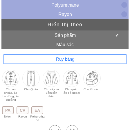
Polyurethane
Rayon
Hiển thị theo
Sản phẩm
Màu sắc
Ruy băng
Cho áo
Cho Quần
Cho váy và
Cho quần
Cho túi xách
khoác, áo
đầm liền
áo dã ngoại
bu dông, áo
thân
choàng
PA
CV
EA
Nylon
Rayon
Polyuretha
ne