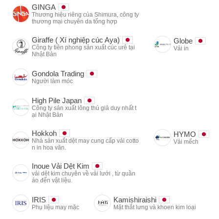
GINGA
Thương hiệu riêng của Shimura, công ty
thương mại chuyên da tổng hợp
Giraffe ( Xí nghiệp cúc Aya)
Globe
Công ty tiên phong sản xuất cúc urê tại
Vải in
Nhật Bản
Gondola Trading
Người làm móc
High Pile Japan
Công ty sản xuất lông thú giả duy nhất t
ại Nhật Bản
Hokkoh
HYMO
Nhà sản xuất dệt may cung cấp vải cotto
Vải mếch
n in hoa văn.
Inoue Vải Dệt Kim
vải dệt kim chuyên về vải lưới , từ quần
áo đến vật liệu.
IRIS
Kamishiraishi
Phụ liệu may mặc
Mặt thắt lưng và khoen kim loại