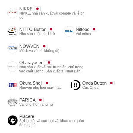
NIKKE
NIKKE, nhà sản xuất vải comple và lễ ph
ục
NITTO Button
Nittobo
Nhà sản xuất cúc U rê
Vải mếch
NOWVEN
Mếch và vải lót không dệt
Oharayaseni
Nhà sản xuất vải sợi tự nhiên, chú trọng
vào chất lượng. Sản xuất tại Nhật Bản.
Okura Shoji
Onda Button
Nguyên phụ liệu may mặc
Cúc Onda
PARICA
Vải cho thời trang nữ
Piacere
Sợi lạ mắt và các loại vải khác cho quần
áo phụ nữ