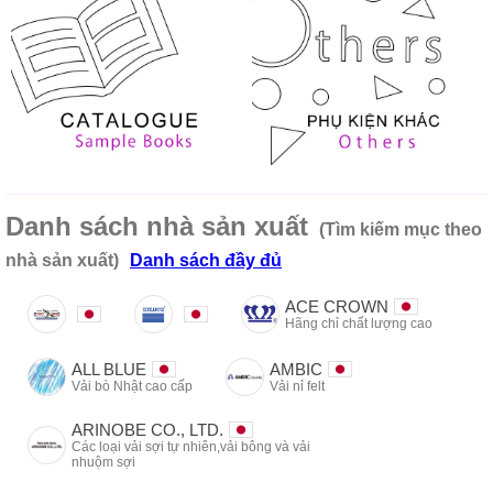
Danh sách nhà sản xuất
(Tìm kiếm mục theo
nhà sản xuất)
Danh sách đầy đủ
ACE CROWN
Hãng chỉ chất lượng cao
ALL BLUE
AMBIC
Vải bò Nhật cao cấp
Vải nỉ felt
ARINOBE CO., LTD.
Các loại vải sợi tự nhiên,vải bông và vải
nhuộm sợi