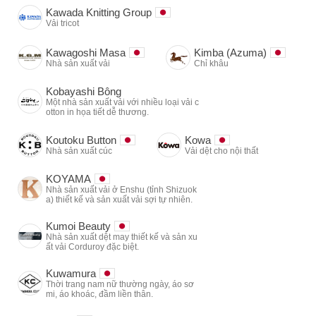
Kawada Knitting Group
Vải tricot
Kawagoshi Masa
Kimba (Azuma)
Nhà sản xuất vải
Chỉ khâu
Kobayashi Bông
Một nhà sản xuất vải với nhiều loại vải c
otton in họa tiết dễ thương.
Koutoku Button
Kowa
Nhà sản xuất cúc
Vải dệt cho nội thất
KOYAMA
Nhà sản xuất vải ở Enshu (tỉnh Shizuok
a) thiết kế và sản xuất vải sợi tự nhiên.
Kumoi Beauty
Nhà sản xuất dệt may thiết kế và sản xu
ất vải Corduroy đặc biệt.
Kuwamura
Thời trang nam nữ thường ngày, áo sơ
mi, áo khoác, đầm liền thân.