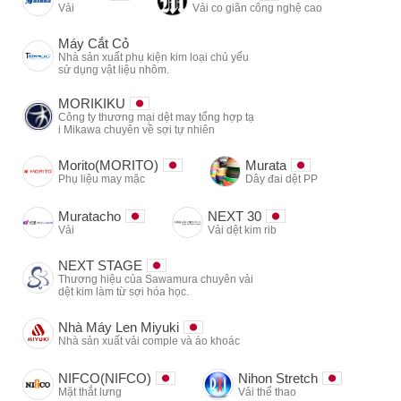
Vải
Vải co giãn công nghệ cao
Máy Cắt Cỏ
Nhà sản xuất phụ kiện kim loại chủ yếu
sử dụng vật liệu nhôm.
MORIKIKU
Công ty thương mại dệt may tổng hợp tạ
i Mikawa chuyên về sợi tự nhiên
Morito(MORITO)
Murata
Phụ liệu may mặc
Dây đai dệt PP
Muratacho
NEXT 30
Vải
Vải dệt kim rib
NEXT STAGE
Thương hiệu của Sawamura chuyên vải
dệt kim làm từ sợi hóa học.
Nhà Máy Len Miyuki
Nhà sản xuất vải comple và áo khoác
NIFCO(NIFCO)
Nihon Stretch
Mặt thắt lưng
Vải thể thao