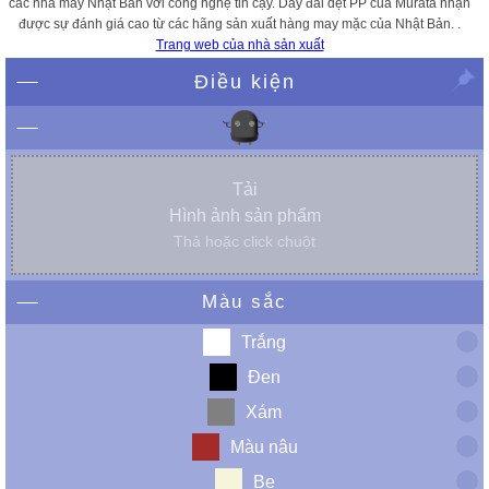
các nhà máy Nhật Bản với công nghệ tin cậy. Dây đai dệt PP của Murata nhận
được sự đánh giá cao từ các hãng sản xuất hàng may mặc của Nhật Bản. .
Trang web của nhà sản xuất
Điều kiện
Tải
Hình ảnh sản phẩm
Thả hoặc click chuột
Màu sắc
Trắng
Đen
Xám
Màu nâu
Be