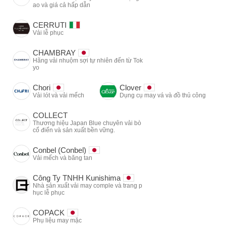
ao và giá cả hấp dẫn
CERRUTI
Vải lễ phục
CHAMBRAY
Hãng vải nhuộm sợi tự nhiên đến từ Tok
yo
Chori
Clover
Vải lót và vải mếch
Dụng cụ may vá và đồ thủ công
COLLECT
Thương hiệu Japan Blue chuyên vải bò
cổ điển và sản xuất bền vững.
Conbel (Conbel)
Vải mếch và băng tan
Công Ty TNHH Kunishima
Nhà sản xuất vải may comple và trang p
hục lễ phục
COPACK
Phụ liệu may mặc