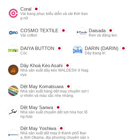
Coral
Vải trang phục biểu diễn và vải thời tran
g nữ
COSMO TEXTILE
Daisada
Vải cotton
Ren và đăng ten.
DAIYA BUTTON
DARIN (DARIN)
Cúc
Dây trang trí
Dây Khoá Kéo Asahi
Nhà sản xuất dây kéo WALDES® ở Nag
oya
Dệt May Komatsuwa
Nhà sản xuất hàng dệt may chuyên sợi t
ự nhiên và màu sắc nhẹ nhàng.
Dệt May Sanwa
Nhà sản xuất chuyên dệt sợi hóa học tổ
ng hợp
Dệt May Yoshiwa
Nhà sản xuất dệt may ở thành phố Ibar
a, tỉnh Okama, địa phương chuyên sản x