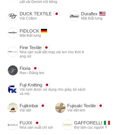
uất vải Denim nổi tiếng
DUCK TEXTILE
Duraflex
Vải Cotton
Mặt thắt lưng
FIDLOCK
Mặt thắt lưng
Fine Textile
Nhà sản xuất dệt may vải len cho thời tr
ang nữ
Floria
Ren / Đăng ten
Fuji Knitting
Vải lưới được sử dụng cho giày, túi xách
và mũ
Fujikinbai
Fujisaki Textile
Vải dệt
Vải dệt kim
FUJIX
GAFFORELLI
Nhà sản xuất chỉ sợi
thợ làm cúc người Ý