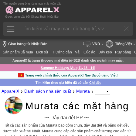
Tìm nguồn cung ứng hàng may mặc toàn cầu
Được cung cấp bởi Okura Shoji, Nhật Bản
Giao hàng từ Nhật Bản
VND
Tiếng Việt
Sản phẩm đã mua
Lịch sử
Hướng dẫn
Vải
Cúc áo
Dây kéo
Ruy băng
ApparelX là trang thương mại điện tử B2B dành cho ngành may mặc.
Summer Holidays (Aug 11, 13 - 14)
Trang web chính thức của ApparelX! Nay đã có tiếng Việt!
Tìm kiếm theo giá hiện đã có sẵn
Chi tiết
›
›
›
ApparelX
Danh sách nhà sản xuất
Murata
Murata các mặt hàng
〜 Dây đai dệt PP 〜
Tất cả các sản phẩm của Murata bao gồm chun, dây đai dệt và băng dệt đều
được sản xuất tại Nhật. Murata cung cấp các sản phẩm chất lượng cao đến từ