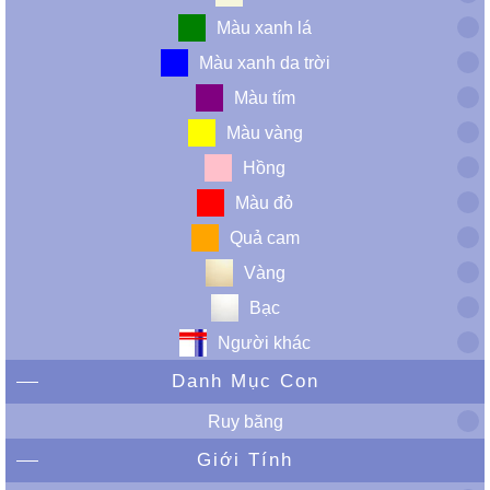
Màu xanh lá
Màu xanh da trời
Màu tím
Màu vàng
Hồng
Màu đỏ
Quả cam
Vàng
Bạc
Người khác
Danh Mục Con
Ruy băng
Giới Tính