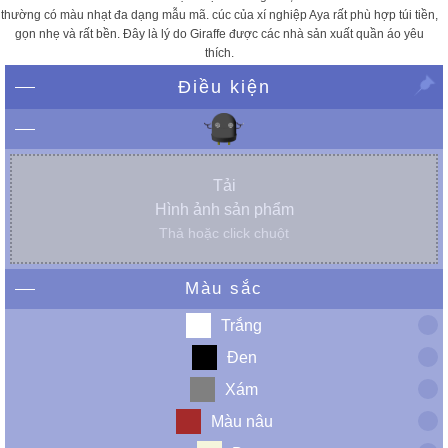
thường có màu nhạt đa dạng mẫu mã. cúc của xí nghiệp Aya rất phù hợp túi tiền,
gọn nhẹ và rất bền. Đây là lý do Giraffe được các nhà sản xuất quần áo yêu
thích.
Điều kiện
Tải
Hình ảnh sản phẩm
Thả hoặc click chuột
Màu sắc
Trắng
Đen
Xám
Màu nâu