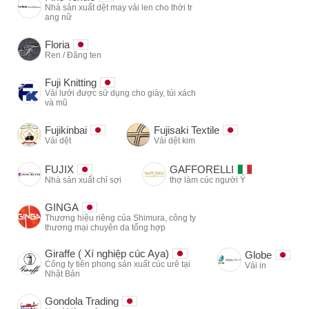
Nhà sản xuất dệt may vải len cho thời tr
ang nữ
Floria
Ren / Đăng ten
Fuji Knitting
Vải lưới được sử dụng cho giày, túi xách
và mũ
Fujikinbai
Fujisaki Textile
Vải dệt
Vải dệt kim
FUJIX
GAFFORELLI
Nhà sản xuất chỉ sợi
thợ làm cúc người Ý
GINGA
Thương hiệu riêng của Shimura, công ty
thương mại chuyên da tổng hợp
Giraffe ( Xí nghiệp cúc Aya)
Globe
Công ty tiên phong sản xuất cúc urê tại
Vải in
Nhật Bản
Gondola Trading