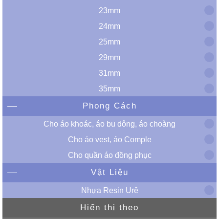
23mm
24mm
25mm
29mm
31mm
35mm
Phong Cách
Cho áo khoác, áo bu dông, áo choàng
Cho áo vest, áo Comple
Cho quần áo đồng phục
Vật Liệu
Nhựa Resin Urê
Hiển thị theo