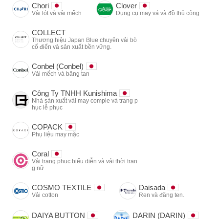
Chori
Clover
Vải lót và vải mếch
Dụng cụ may vá và đồ thủ công
COLLECT
Thương hiệu Japan Blue chuyên vải bò
cổ điển và sản xuất bền vững.
Conbel (Conbel)
Vải mếch và băng tan
Công Ty TNHH Kunishima
Nhà sản xuất vải may comple và trang p
hục lễ phục
COPACK
Phụ liệu may mặc
Coral
Vải trang phục biểu diễn và vải thời tran
g nữ
COSMO TEXTILE
Daisada
Vải cotton
Ren và đăng ten.
DAIYA BUTTON
DARIN (DARIN)