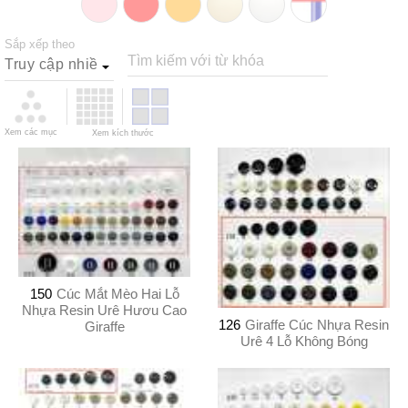
Sắp xếp theo
Tìm kiếm với từ khóa
Xem các mục
Xem kích thước
150
Cúc Mắt Mèo Hai Lỗ
Nhựa Resin Urê Hươu Cao
126
Giraffe Cúc Nhựa Resin
Giraffe
Urê 4 Lỗ Không Bóng