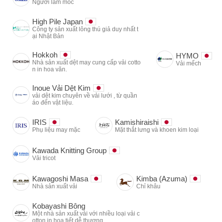
Người làm móc
High Pile Japan
Công ty sản xuất lông thú giả duy nhất t
ại Nhật Bản
Hokkoh
HYMO
Nhà sản xuất dệt may cung cấp vải cotto
Vải mếch
n in hoa văn.
Inoue Vải Dệt Kim
vải dệt kim chuyên về vải lưới , từ quần
áo đến vật liệu.
IRIS
Kamishiraishi
Phụ liệu may mặc
Mặt thắt lưng và khoen kim loại
Kawada Knitting Group
Vải tricot
Kawagoshi Masa
Kimba (Azuma)
Nhà sản xuất vải
Chỉ khâu
Kobayashi Bông
Một nhà sản xuất vải với nhiều loại vải c
otton in họa tiết dễ thương.