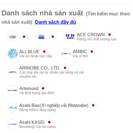
Danh sách nhà sản xuất
(Tìm kiếm mục theo
nhà sản xuất)
Danh sách đầy đủ
ACE CROWN
Hãng chỉ chất lượng cao
ALL BLUE
AMBIC
Vải bò Nhật cao cấp
Vải nỉ felt
ARINOBE CO., LTD.
Các loại vải sợi tự nhiên,vải bông và vải
nhuộm sợi
Artemond
vải thời trang gia đình
Asahi Bias(Xí nghiệp vải Watanabe)
Băng mếch/ Nẹp dựng
Asahi KASEI
Bemberg/ Vải lót cupro