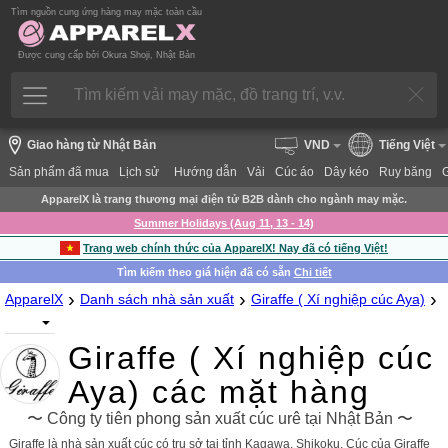
Tìm nguồn cung ứng hàng may mặc toàn cầu
Được cung cấp bởi Okura Shoji, Nhật Bản
Giao hàng từ Nhật Bản
VND
Tiếng Việt
Sản phẩm đã mua
Lịch sử
Hướng dẫn
Vải
Cúc áo
Dây kéo
Ruy băng
ApparelX là trang thương mại điện tử B2B dành cho ngành may mặc.
Summer Holidays (Aug 11, 13 - 14)
Trang web chính thức của ApparelX! Nay đã có tiếng Việt!
Tìm kiếm theo giá hiện đã có sẵn
Chi tiết
›
›
›
ApparelX
Danh sách nhà sản xuất
Giraffe ( Xí nghiệp cúc Aya)
Giraffe ( Xí nghiệp cúc
Aya) các mặt hàng
〜 Công ty tiên phong sản xuất cúc urê tại Nhật Bản 〜
Giraffe là nhà sản xuất cúc có trụ sở tại tỉnh Kagawa, Shikoku. Cúc của Giraffe