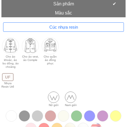
Sản phẩm
Màu sắc
Cúc nhựa resin
Cho áo
Cho áo vest,
Cho quần
khoác, áo
áo Comple
áo đồng
bu dông, áo
phục
choàng
UF
Nhựa
Resin Urê
Nữ giới
Nam giới