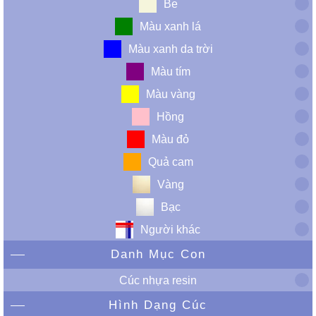
Be
Màu xanh lá
Màu xanh da trời
Màu tím
Màu vàng
Hồng
Màu đỏ
Quả cam
Vàng
Bạc
Người khác
Danh Mục Con
Cúc nhựa resin
Hình Dạng Cúc