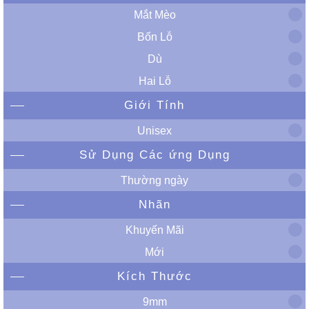
Mắt Mèo
Bốn Lỗ
Dù
Hai Lỗ
Giới Tính
Unisex
Sử Dụng Các ứng Dụng
Thường ngày
Nhãn
Khuyến Mãi
Mới
Kích Thước
9mm