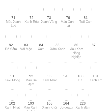
71
72
73
79
81
Màu Xanh
Xanh Rêu
Xanh Vàng
Màu Xanh
Trái Cam
Lợt
Lá
82
83
84
85
86
87
Đỏ Sẫm
Vải Mộc
Xám
Xám Xanh
Màu Xám
Nông
Nghiệp
91
92
93
94
100
101
Kaki Mỏng
Màu Be
Xám Nhạt
BK
Xanh Lơ
đậm
102
103
105
164
226
Xanh Nhạt
Màu Xanh
Xanh Khói
Bordeaux
Xanh đậm