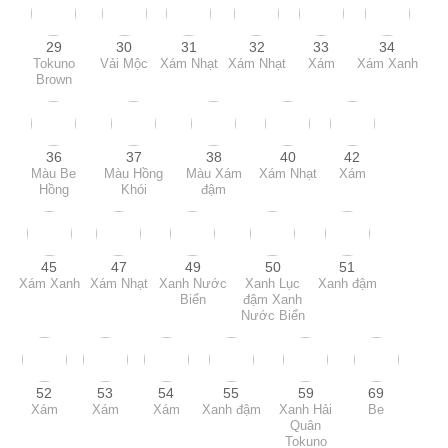
29
30
31
32
33
34
Tokuno
Vải Mộc
Xám Nhạt
Xám Nhạt
Xám
Xám Xanh
Brown
36
37
38
40
42
Màu Be
Màu Hồng
Màu Xám
Xám Nhạt
Xám
Hồng
Khói
đậm
45
47
49
50
51
Xám Xanh
Xám Nhạt
Xanh Nước
Xanh Lục
Xanh đậm
Biển
đậm Xanh
Nước Biển
52
53
54
55
59
69
Xám
Xám
Xám
Xanh đậm
Xanh Hải
Be
Quân
Tokuno