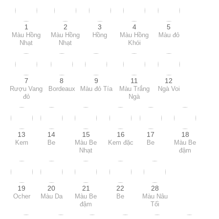
1
2
3
4
5
Màu Hồng
Màu Hồng
Hồng
Màu Hồng
Màu đỏ
Nhạt
Nhạt
Khói
7
8
9
11
12
Rượu Vang
Bordeaux
Màu đỏ Tía
Màu Trắng
Ngà Voi
đỏ
Ngà
13
14
15
16
17
18
Kem
Be
Màu Be
Kem đặc
Be
Màu Be
Nhạt
đậm
19
20
21
22
28
Ocher
Màu Da
Màu Be
Be
Màu Nâu
đậm
Tối