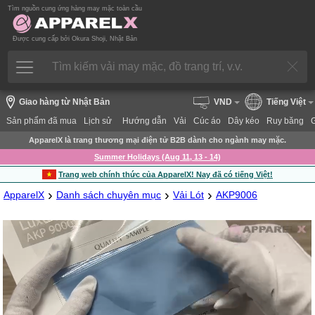
Tìm nguồn cung ứng hàng may mặc toàn cầu
Được cung cấp bởi Okura Shoji, Nhật Bản
Giao hàng từ Nhật Bản
VND
Tiếng Việt
Sản phẩm đã mua
Lịch sử
Hướng dẫn
Vải
Cúc áo
Dây kéo
Ruy băng
ApparelX là trang thương mại điện tử B2B dành cho ngành may mặc.
Summer Holidays (Aug 11, 13 - 14)
Trang web chính thức của ApparelX! Nay đã có tiếng Việt!
›
›
›
ApparelX
Danh sách chuyên mục
Vải Lót
AKP9006