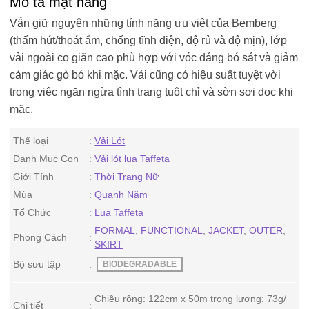
Mô tả mặt hàng
Vẫn giữ nguyên những tính năng ưu việt của Bemberg
(thấm hút/thoát ẩm, chống tĩnh điện, độ rủ và độ mịn), lớp
vải ngoài co giãn cao phù hợp với vóc dáng bó sát và giảm
cảm giác gò bó khi mặc. Vải cũng có hiệu suất tuyệt vời
trong việc ngăn ngừa tình trạng tuột chỉ và sờn sợi dọc khi
mặc.
Thể loại
Vải Lót
Danh Mục Con
Vải lót lụa Taffeta
Giới Tính
Thời Trang Nữ
Mùa
Quanh Năm
Tổ Chức
Lụa Taffeta
FORMAL
,
FUNCTIONAL
,
JACKET
,
OUTER
,
Phong Cách
SKIRT
Bộ sưu tập
BIODEGRADABLE
Chiều rộng: 122cm x 50m trọng lượng: 73g/
Chi tiết