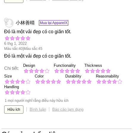
小林善晴
Mua tại ApparelX
Đó là một vải đẹp có co giãn tốt.
6 thg 1, 2022
Màu sắc:40|Màu sắc:45
Đó là một vải đẹp có co giãn tốt.
Design
Functionality
Thickness
Chi tiết:
Size
Color
Durability
Reasonability
Handling
1 mọi người nghĩ rằng điều này hữu ích
Bình luận
Báo cáo lạm dụng
Hữu ích