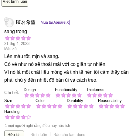
Viết bình luận
匿名希望
Mua tại ApparelX
sang trọng
21 thg 4, 2023
Màu đỏ
Lên màu tốt, mịn và sang.
Có vẻ như nó sẽ thoải mái với co giãn tự nhiên.
Vì nó là một chất liệu mỏng và tinh tế nên tôi cảm thấy cần
phải chú ý đến nhiệt độ bàn ủi và cách treo.
Design
Functionality
Thickness
Chi tiết:
Size
Color
Durability
Reasonability
Handling
1 mọi người nghĩ rằng điều này hữu ích
Bình luận
Báo cáo lạm dụng
Hữu ích