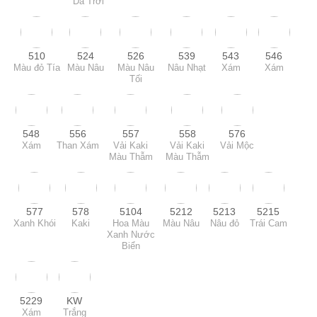
Da Trời
510
524
526
539
543
546
Màu đỏ Tía
Màu Nâu
Màu Nâu
Nâu Nhạt
Xám
Xám
Tối
548
556
557
558
576
Xám
Than Xám
Vải Kaki
Vải Kaki
Vải Mộc
Màu Thẫm
Màu Thẫm
577
578
5104
5212
5213
5215
Xanh Khói
Kaki
Hoa Màu
Màu Nâu
Nâu đỏ
Trái Cam
Xanh Nước
Biển
5229
KW
Xám
Trắng