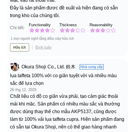
Mặc vào rất thoải mái.
Đây là sản phẩm được đề xuất và hiện đang có sẵn
trong kho của chúng tôi.
Functionality
Thickness
Reasonability
Chi tiết:
1 mọi người nghĩ rằng điều này hữu ích
Bình luận
Hữu ích
Okura Shoji Co., Ltd. 鈴木
Nhà cung cấp
lụa taffeta 100% với co giãn tuyệt vời và nhiều màu
sắc để lựa chọn
26 thg 12, 2025
Chất liệu có độ co giãn vừa phải, tạo cảm giác thoải
mái khi mặc. Sản phẩm có nhiều màu sắc và thường
được dùng thay thế cho mẫu AKP5137, cũng được
làm từ 100% vải lụa taffeta cupra. Hiện sản phẩm đang
có sẵn tại Okura Shoji, nên có thể giao hàng nhanh