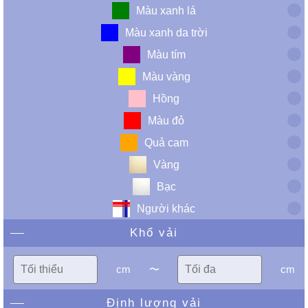
Màu xanh lá
Màu xanh da trời
Màu tím
Màu vàng
Hồng
Màu đỏ
Quả cam
Vàng
Bạc
Người khác
Khổ vải
cm
〜
cm
Định lượng vải