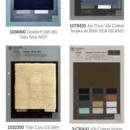
1078420
Áo Thun Vải Cotton
Tenjiku ALBINI SEA ISLAND
1038400
DotAir® Dệt đôi
Siêu Nhẹ MỚI
1032350
Trăn Cừu Cổ điển
3-CRAXI
Vải Cotton Nylon