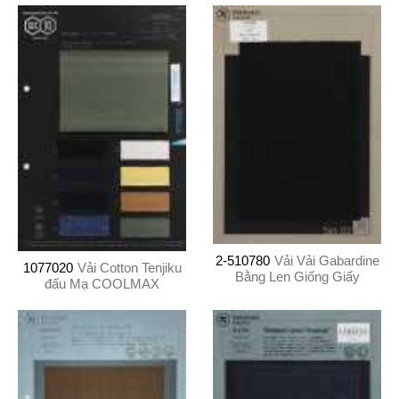
2-510780
Vải Vải Gabardine
1077020
Vải Cotton Tenjiku
Bằng Len Giống Giấy
đấu Mạ COOLMAX