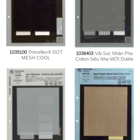
1039100
Primeflex® DOT
1038403
Vải Sọc Nhăn Pha
MESH COOL
Cotton Siêu Nhẹ MỚI DotAir