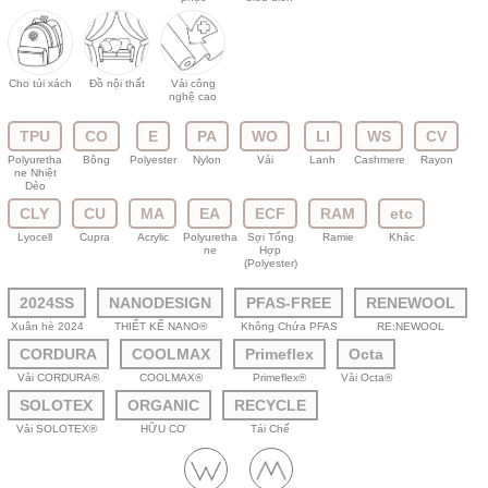
Cho túi xách
Đồ nội thất
Vải công
nghệ cao
TPU
CO
E
PA
WO
LI
WS
CV
Polyuretha
Bông
Polyester
Nylon
Vải
Lanh
Cashmere
Rayon
ne Nhiệt
Dẻo
CLY
CU
MA
EA
ECF
RAM
etc
Lyocell
Cupra
Acrylic
Polyuretha
Sợi Tổng
Ramie
Khác
ne
Hợp
(Polyester)
2024SS
NANODESIGN
PFAS-FREE
RENEWOOL
Xuân hè 2024
THIẾT KẾ NANO®
Không Chứa PFAS
RE:NEWOOL
CORDURA
COOLMAX
Primeflex
Octa
Vải CORDURA®
COOLMAX®
Primeflex®
Vải Octa®
SOLOTEX
ORGANIC
RECYCLE
Vải SOLOTEX®
HỮU CƠ
Tái Chế