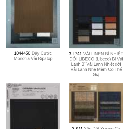
1044450
Dây Cước
3-L741
VẢI LINEN BỈ NHIỆT
Monofila Vải Ripstop
ĐỚI LIBECO (Libeco) Bỉ Vải
Lanh Bỉ Vải Lanh Nhiệt đới
Vải Lanh Nhẹ Mềm Có Thể
Giặ
3-KM
Yến Dệt Xương Cá