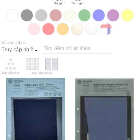
Nữ giới
Nam giới
Sắp xếp theo
Tìm kiếm với từ khóa
Xem các mục
Xem kích thước