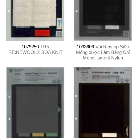
1079250
1/15
1033606
Vải Ripstop Siêu
RE:NEWOOL® BOA KNIT
Mỏng được Làm Bằng Chỉ
Monofilament Nylon