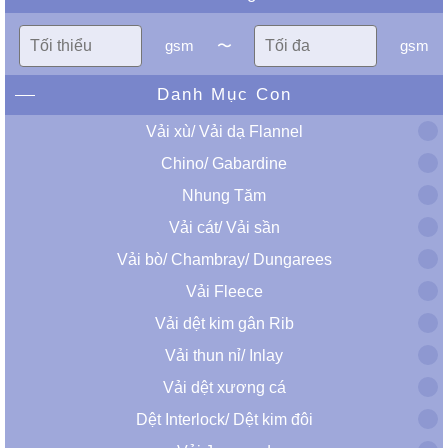
gsm
〜
gsm
Danh Mục Con
Vải xù/ Vải dạ Flannel
Chino/ Gabardine
Nhung Tăm
Vải cát/ Vải sần
Vải bò/ Chambray/ Dungarees
Vải Fleece
Vải dệt kim gân Rib
Vải thun nỉ/ Inlay
Vải dệt xương cá
Dệt Interlock/ Dệt kim đôi