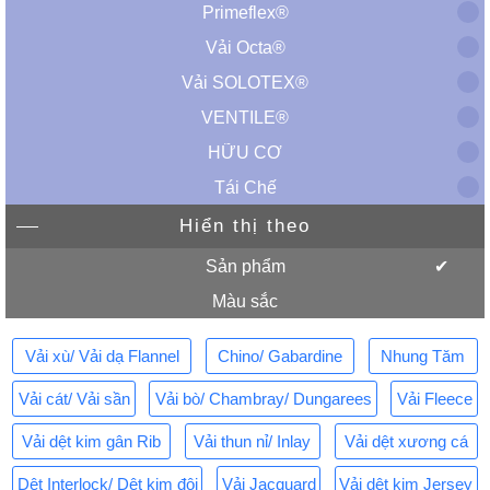
Primeflex®
Vải Octa®
Vải SOLOTEX®
VENTILE®
HỮU CƠ
Tái Chế
Hiển thị theo
Sản phẩm
Màu sắc
Vải xù/ Vải dạ Flannel
Chino/ Gabardine
Nhung Tăm
Vải cát/ Vải sần
Vải bò/ Chambray/ Dungarees
Vải Fleece
Vải dệt kim gân Rib
Vải thun nỉ/ Inlay
Vải dệt xương cá
Dệt Interlock/ Dệt kim đôi
Vải Jacquard
Vải dệt kim Jersey