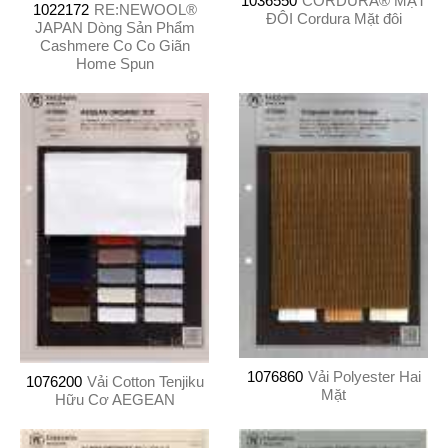
1036550
CORDURA® MẶT
1022172
RE:NEWOOL®
ĐÔI Cordura Mặt đôi
JAPAN Dòng Sản Phẩm
Cashmere Co Co Giãn
Home Spun
1076860
Vải Polyester Hai
1076200
Vải Cotton Tenjiku
Mặt
Hữu Cơ AEGEAN