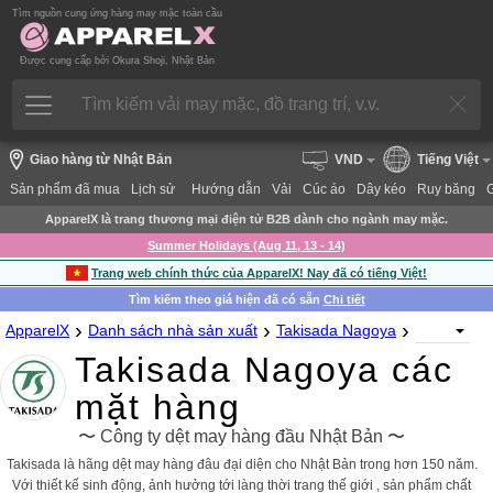
Tìm nguồn cung ứng hàng may mặc toàn cầu
Được cung cấp bởi Okura Shoji, Nhật Bản
Giao hàng từ Nhật Bản
VND
Tiếng Việt
Sản phẩm đã mua
Lịch sử
Hướng dẫn
Vải
Cúc áo
Dây kéo
Ruy băng
ApparelX là trang thương mại điện tử B2B dành cho ngành may mặc.
Summer Holidays (Aug 11, 13 - 14)
Trang web chính thức của ApparelX! Nay đã có tiếng Việt!
Tìm kiếm theo giá hiện đã có sẵn
Chi tiết
›
›
›
ApparelX
Danh sách nhà sản xuất
Takisada Nagoya
Takisada Nagoya các
mặt hàng
〜 Công ty dệt may hàng đầu Nhật Bản 〜
Takisada là hãng dệt may hàng đâu đại diện cho Nhật Bản trong hơn 150 năm.
Với thiết kế sinh động, ảnh hưởng tới làng thời trang thế giới , sản phẩm chất