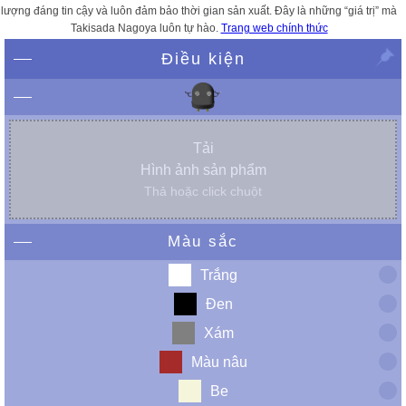
lượng đáng tin cậy và luôn đảm bảo thời gian sản xuất. Đây là những “giá trị” mà
Takisada Nagoya luôn tự hào.
Trang web chính thức
Điều kiện
Tải
Hình ảnh sản phẩm
Thả hoặc click chuột
Màu sắc
Trắng
Đen
Xám
Màu nâu
Be