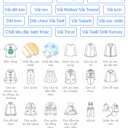
Vải dệt kim
Vải ren
Vải Melton/ Vải Tweed
Vải lưới
Dệt trơn
Dệt chéo/ Vải Twill
Vải Satanh
Vải sọc nhăn
Chất liệu đặc biệt/ Khác
Vải Tricot
Vải Twill/ Drill/ Kersey
Bền vững
Chất liệu giữ
Chất liệu làm
Dành cho áo
Cho áo sơ
Cho áo len,
nhiệt
mát
trong
mi
áo dệt kim
Cho áo
Cho Quần
Cho váy và
Cho áo vest,
Cho Lễ
Cho đồ ngủ
khoác, áo
đầm liền
áo Comple
Phục
bu dông, áo
thân
choàng
Cho đồ thể
Cho quần
Cho quần
Cho đầm dạ
Vải bò
Quần áo trẻ
thao
áo dã ngoại
áo đồng
tiệc và đồ
em
phục
biểu diễn