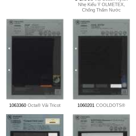
Nhẹ Kiểu Ý OLMETEX,
Chống Thấm Nước
1063360
Octa® Vải Tricot
1060201
COOLDOTS®