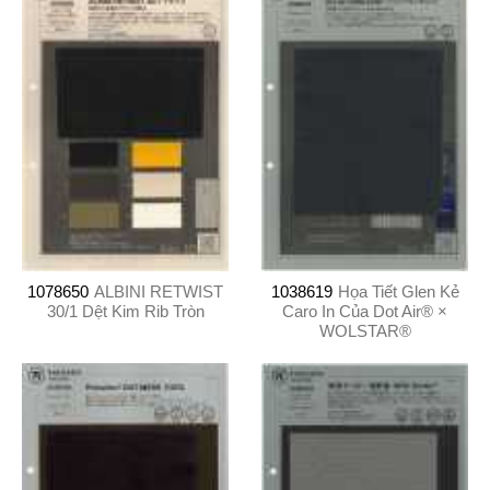
1078650
ALBINI RETWIST
1038619
Họa Tiết Glen Kẻ
30/1 Dệt Kim Rib Tròn
Caro In Của Dot Air® ×
WOLSTAR®