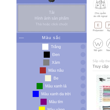
Tải
Cho quần
áo dã ngoại
Hình ảnh sản phẩm
Thả hoặc click chuột
E
Polyester
Ny
Màu sắc
Trắng
Nữ giới
Na
Đen
Sắp xếp the
Xám
Màu nâu
Be
Màu xanh lá
Màu xanh da trời
Màu tím
Màu vàng