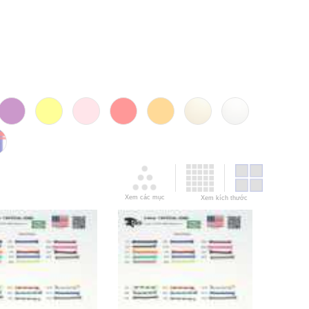
Xem các mục
Xem kích thước