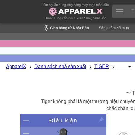
Tìm nguồn cung ứng hàng may mặc toàn cầu
Được cung cấp bởi Okura Shoji, Nhật Bản
Giao hàng từ Nhật Bản
Sản phẩm đã mua
›
›
›
ApparelX
Danh sách nhà sản xuất
TIGER
〜 Th
Tiger không phải là một thương hiệu chuyên 
chắc chắn, đ
Điều kiện