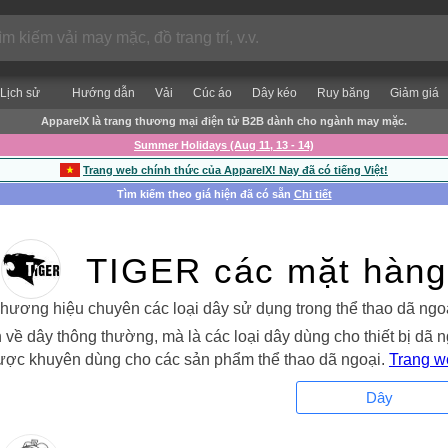
Lịch sử
Hướng dẫn
Vải
Cúc áo
Dây kéo
Ruy băng
Giảm giá
ApparelX là trang thương mại điện tử B2B dành cho ngành may mặc.
Summer Holidays (Aug 11, 13 - 14)
Trang web chính thức của ApparelX! Nay đã có tiếng Việt!
Tìm kiếm theo giá hiện đã có sẵn
Chi tiết
TIGER các mặt hàng
ương hiệu chuyên các loại dây sử dụng trong thể thao dã ng
về dây thông thường, mà là các loại dây dùng cho thiết bị dã ng
ược khuyên dùng cho các sản phẩm thể thao dã ngoại.
Trang w
Dây