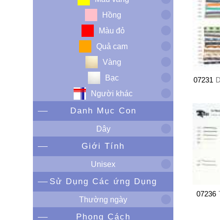
Hồng
Màu đỏ
Quả cam
Vàng
Bạc
07231
D
Người khác
Danh Mục Con
Dây
Giới Tính
Unisex
Sử Dụng Các ứng Dụng
07236
Thường ngày
Phong Cách