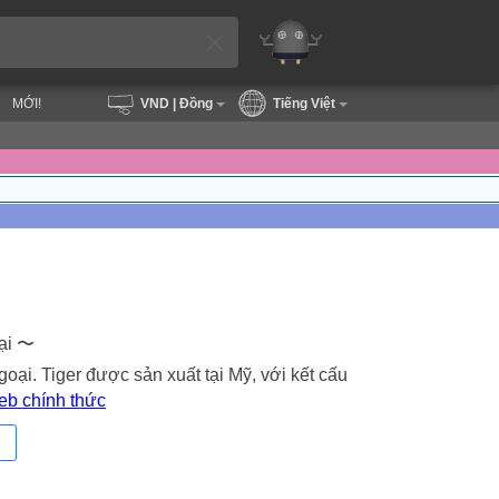
MỚI!
VND
| Đồng
Tiếng Việt
oại 〜
oại. Tiger được sản xuất tại Mỹ, với kết cấu
eb chính thức