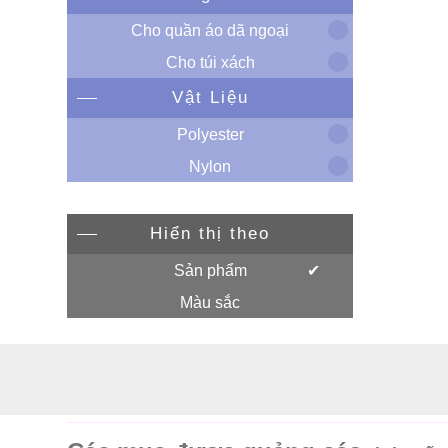
Cho quần áo dã ngoại
Cho túi xách
Vật Liệu
Polyester
Nylon
Hiển thị theo
Sản phẩm
Màu sắc