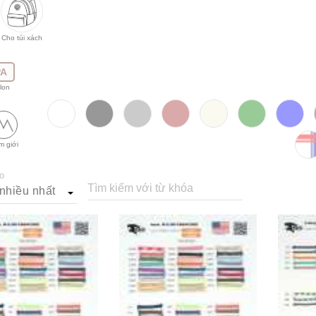
Cho túi xách
PA
lon
m giới
o
Tìm kiếm với từ khóa