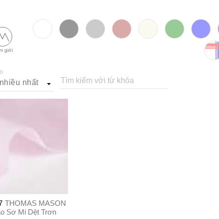
m giới
o
Tìm kiếm với từ khóa
7
THOMAS MASON
áo Sơ Mi Dệt Trơn