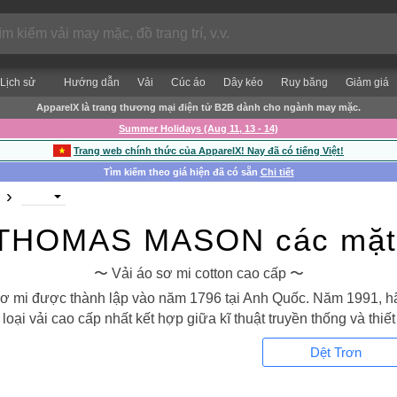
Lịch sử
Hướng dẫn
Vải
Cúc áo
Dây kéo
Ruy băng
Giảm giá
ApparelX là trang thương mại điện tử B2B dành cho ngành may mặc.
Summer Holidays (Aug 11, 13 - 14)
Trang web chính thức của ApparelX! Nay đã có tiếng Việt!
Tìm kiếm theo giá hiện đã có sẵn
Chi tiết
›
THOMAS MASON các mặt
〜 Vải áo sơ mi cotton cao cấp 〜
mi được thành lập vào năm 1796 tại Anh Quốc. Năm 1991, hãng 
oại vải cao cấp nhất kết hợp giữa kĩ thuật truyền thống và thiết
Dệt Trơn