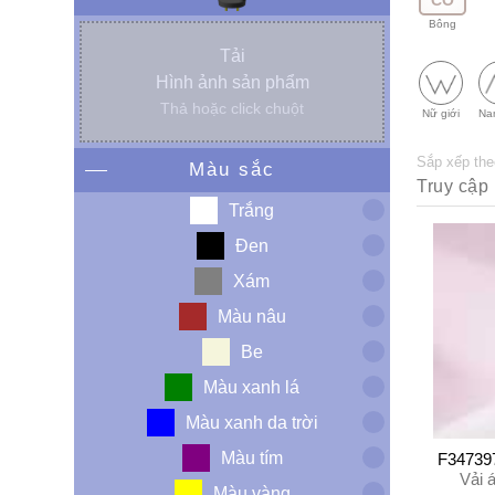
CO
Bông
Tải
Hình ảnh sản phẩm
Thả hoặc click chuột
Nữ giới
Na
Sắp xếp the
Màu sắc
Trắng
Đen
Xám
Màu nâu
Be
Màu xanh lá
Màu xanh da trời
Màu tím
F34739
Vải 
Màu vàng