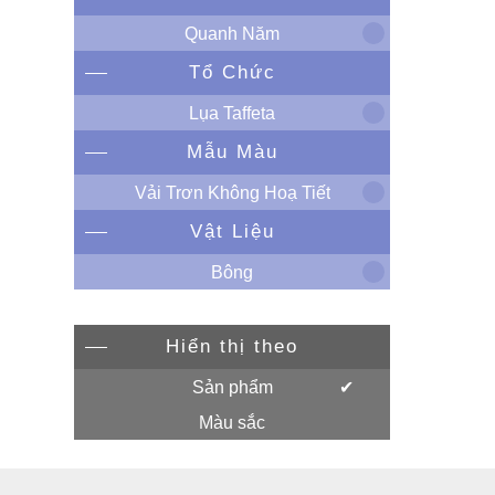
Quanh Năm
Tổ Chức
Lụa Taffeta
Mẫu Màu
Vải Trơn Không Hoạ Tiết
Vật Liệu
Bông
Hiển thị theo
Sản phẩm
Màu sắc