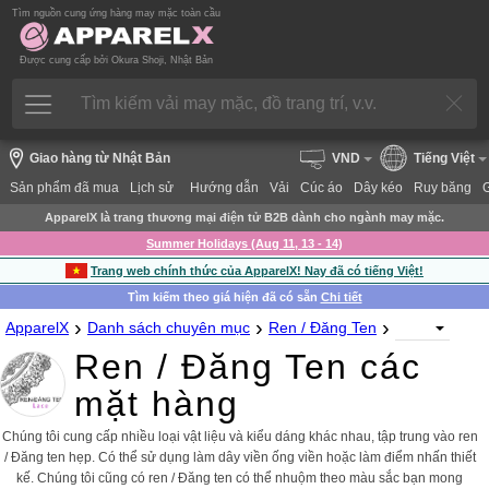
Tìm nguồn cung ứng hàng may mặc toàn cầu
Được cung cấp bởi Okura Shoji, Nhật Bản
Giao hàng từ Nhật Bản
VND
Tiếng Việt
Sản phẩm đã mua
Lịch sử
Hướng dẫn
Vải
Cúc áo
Dây kéo
Ruy băng
ApparelX là trang thương mại điện tử B2B dành cho ngành may mặc.
Summer Holidays (Aug 11, 13 - 14)
Trang web chính thức của ApparelX! Nay đã có tiếng Việt!
Tìm kiếm theo giá hiện đã có sẵn
Chi tiết
›
›
›
ApparelX
Danh sách chuyên mục
Ren / Đăng Ten
Ren / Đăng Ten các
mặt hàng
Chúng tôi cung cấp nhiều loại vật liệu và kiểu dáng khác nhau, tập trung vào ren
/ Đăng ten hẹp. Có thể sử dụng làm dây viền ống viền hoặc làm điểm nhấn thiết
kế. Chúng tôi cũng có ren / Đăng ten có thể nhuộm theo màu sắc bạn mong