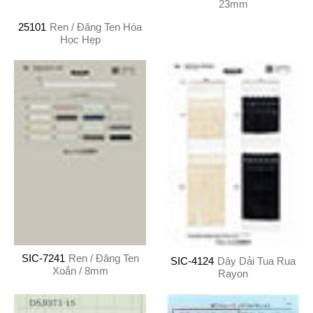
23mm
25101
Ren / Đăng Ten Hóa
Học Hẹp
SIC-7241
Ren / Đăng Ten
SIC-4124
Dây Dải Tua Rua
Xoắn / 8mm
Rayon