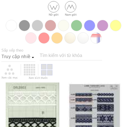
Nữ giới
Nam giới
Sắp xếp theo
Tìm kiếm với từ khóa
Xem các mục
Xem kích thước