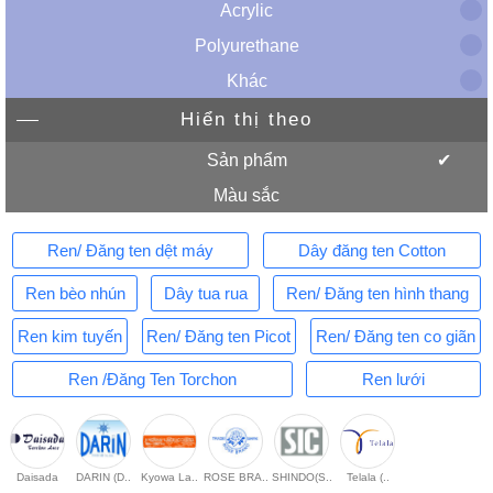
Acrylic
Polyurethane
Khác
Hiển thị theo
Sản phẩm
Màu sắc
Ren/ Đăng ten dệt máy
Dây đăng ten Cotton
Ren bèo nhún
Dây tua rua
Ren/ Đăng ten hình thang
Ren kim tuyến
Ren/ Đăng ten Picot
Ren/ Đăng ten co giãn
Ren /Đăng Ten Torchon
Ren lưới
Daisada
DARIN (D..
Kyowa La..
ROSE BRA..
SHINDO(S..
Telala (..