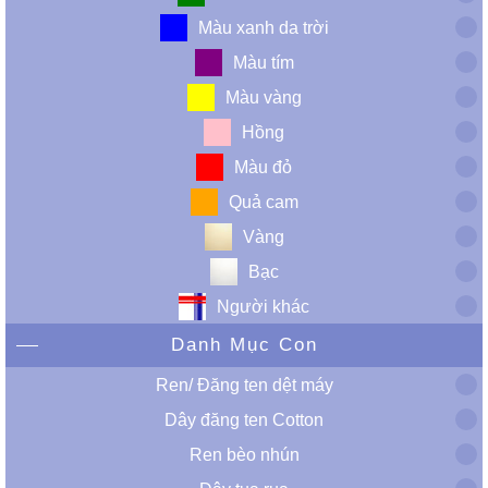
Màu xanh da trời
Màu tím
Màu vàng
Hồng
Màu đỏ
Quả cam
Vàng
Bạc
Người khác
Danh Mục Con
Ren/ Đăng ten dệt máy
Dây đăng ten Cotton
Ren bèo nhún