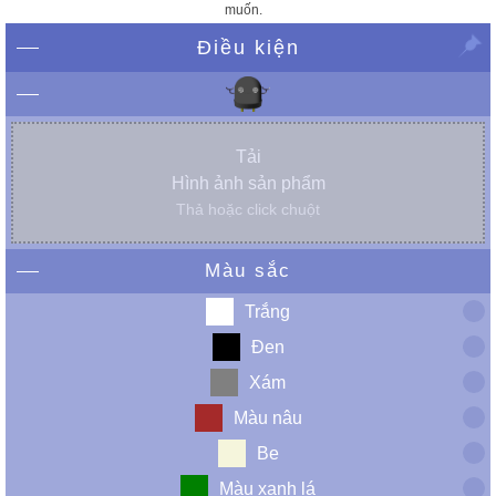
muốn.
Điều kiện
Tải
Hình ảnh sản phẩm
Thả hoặc click chuột
Màu sắc
Trắng
Đen
Xám
Màu nâu
Be
Màu xanh lá