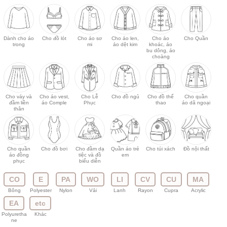
Dành cho áo
Cho đồ lót
Cho áo sơ
Cho áo len,
Cho áo
Cho Quần
trong
mi
áo dệt kim
khoác, áo
bu dông, áo
choàng
Cho váy và
Cho áo vest,
Cho Lễ
Cho đồ ngủ
Cho đồ thể
Cho quần
đầm liền
áo Comple
Phục
thao
áo dã ngoại
thân
Cho quần
Cho đồ bơi
Cho đầm dạ
Quần áo trẻ
Cho túi xách
Đồ nội thất
áo đồng
tiệc và đồ
em
phục
biểu diễn
CO
E
PA
WO
LI
CV
CU
MA
Bông
Polyester
Nylon
Vải
Lanh
Rayon
Cupra
Acrylic
EA
etc
Polyuretha
Khác
ne