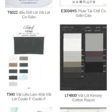
E3034HS
Plute Tái Chế Co
T6022
đầu Gối Lót Vải Lót
Giãn Cao
Co Giãn
T940
Vật Liệu Làm Mát Vải
LT4600
Vải Lót Kersey
Lót Coolin F Coolin F
Cotton Rayon