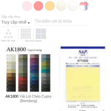
Sắp xếp theo
Tìm kiếm với từ khóa
Xem các mục
Xem kích thước
AK1800
Vải Lót Chéo Cupra
(Bemberg)