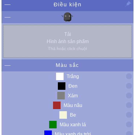
Điều kiện
Tải
Hình ảnh sản phẩm
Thả hoặc click chuột
Màu sắc
Trắng
Đen
Xám
Màu nâu
Be
Màu xanh lá
Màu xanh da trời