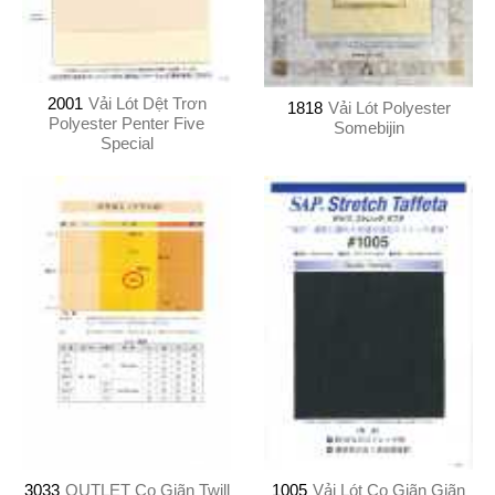
2001
Vải Lót Dệt Trơn
1818
Vải Lót Polyester
Polyester Penter Five
Somebijin
Special
3033
OUTLET Co Giãn Twill
1005
Vải Lót Co Giãn Giãn