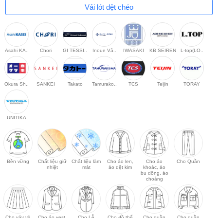
Vải lót dệt chéo
Asahi KA..
Chori
GI TESSI..
Inoue Vả..
IWASAKI
KB SEIREN
L-top(LO..
Okura Sh..
SANKEI
Takato
Tamurako..
TCS
Teijin
TORAY
UNITIKA
Bền vững
Chất liệu giữ
Chất liệu làm
Cho áo len,
Cho áo
Cho Quần
nhiệt
mát
áo dệt kim
khoác, áo
bu dông, áo
choàng
Cho váy và
Cho áo vest,
Cho Lễ
Cho đồ thể
Cho quần
Cho quần