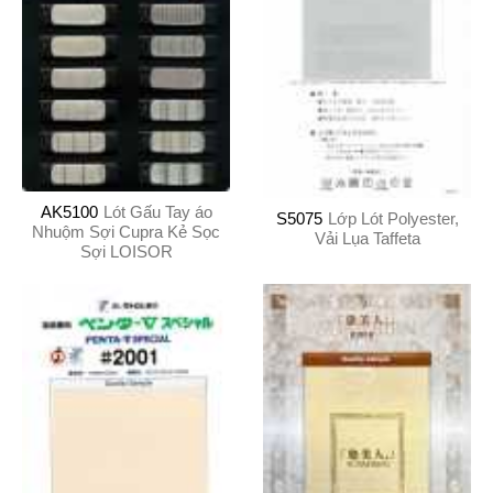
AK5100
Lót Gấu Tay áo
S5075
Lớp Lót Polyester,
Nhuộm Sợi Cupra Kẻ Sọc
Vải Lụa Taffeta
Sợi LOISOR