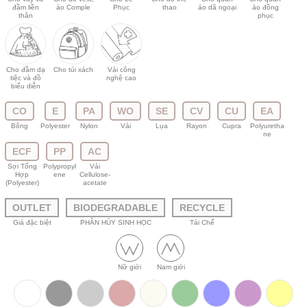
đầm liền
áo Comple
Phục
thao
áo dã ngoại
áo đồng
thân
phục
Cho đầm dạ
Cho túi xách
Vải công
tiệc và đồ
nghệ cao
biểu diễn
CO
E
PA
WO
SE
CV
CU
EA
Bông
Polyester
Nylon
Vải
Lụa
Rayon
Cupra
Polyuretha
ne
ECF
PP
AC
Sợi Tổng
Polypropyl
Vải
Hợp
ene
Cellulose-
(Polyester)
acetate
OUTLET
BIODEGRADABLE
RECYCLE
Giá đặc biệt
PHÂN HỦY SINH HỌC
Tái Chế
Nữ giới
Nam giới