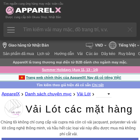
Tìm nguồn cung ứng hàng may mặc toàn cầu
Được cung cấp bởi Okura Shoji, Nhật Bản
Giao hàng từ Nhật Bản
VND
Tiếng Việt
Sản phẩm đã mua
Lịch sử
Hướng dẫn
Vải
Cúc áo
Dây kéo
Ruy băng
ApparelX là trang thương mại điện tử B2B dành cho ngành may mặc.
Summer Holidays (Aug 11, 13 - 14)
Trang web chính thức của ApparelX! Nay đã có tiếng Việt!
Tìm kiếm theo giá hiện đã có sẵn
Chi tiết
›
›
›
ApparelX
Danh sách chuyên mục
Vải Lót
Vải Lót các mặt hàng
Chúng tôi không chỉ cung cấp vải cupra mà còn có vải jacquard, polyester và vải
lót công nghệ thông minh, và hầu hết các loại vải này đều được mua mà không
phí cắt vải.