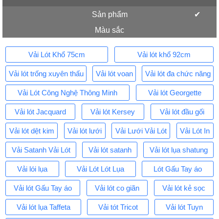
Sản phẩm
Màu sắc
Vải Lót Khổ 75cm
Vải lót khổ 92cm
Vải lót trống xuyên thấu
Vải lót voan
Vải lót đa chức năng
Vải Lót Công Nghệ Thông Minh
Vải lót Georgette
Vải lót Jacquard
Vải lót Kersey
Vải lót đầu gối
Vải lót dệt kim
Vải lót lưới
Vải Lưới Vải Lót
Vải Lót In
Vải Satanh Vải Lót
Vải lót satanh
Vải lót lụa shatung
Vải lói lụa
Vải Lót Lót Lụa
Lót Gấu Tay áo
Vải lót Gấu Tay áo
Vải lót co giãn
Vải lót kẻ sọc
Vải lót lụa Taffeta
Vải tót Tricot
Vải lót Tuyn