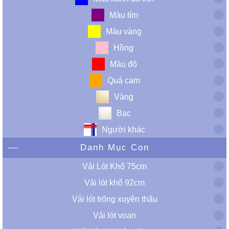
Màu tím
Màu vàng
Hồng
Màu đỏ
Quả cam
Vàng
Bạc
Người khác
Danh Mục Con
Vải Lót Khổ 75cm
Vải lót khổ 92cm
Vải lót trống xuyên thấu
Vải lót voan