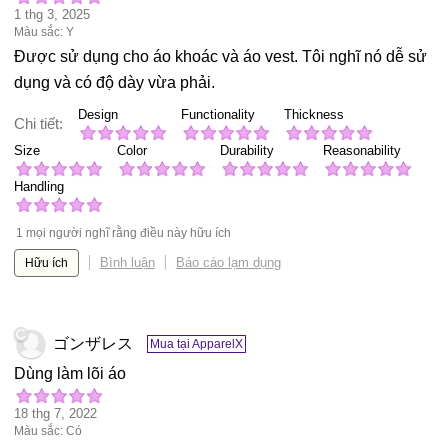
1 thg 3, 2025
Màu sắc: Y
Được sử dụng cho áo khoác và áo vest. Tôi nghĩ nó dễ sử
dụng và có độ dày vừa phải.
Design
Functionality
Thickness
Chi tiết:
Size
Color
Durability
Reasonability
Handling
1 mọi người nghĩ rằng điều này hữu ích
Bình luận
Báo cáo lạm dụng
Hữu ích
ゴンザレス
Mua tại ApparelX
Dùng làm lõi áo
18 thg 7, 2022
Màu sắc: Có