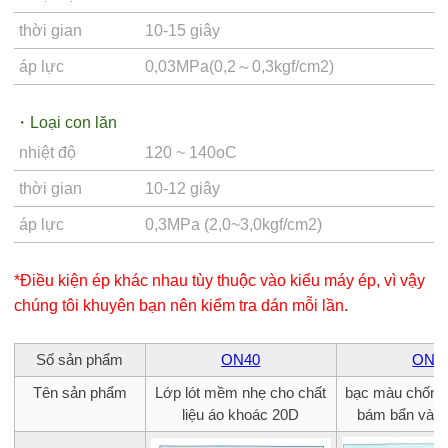
thời gian
10-15 giây
áp lực
0,03MPa(0,2～0,3kgf/cm2)
・Loại con lăn
nhiệt độ
120 ~ 140oC
thời gian
10-12 giây
áp lực
0,3MPa (2,0~3,0kgf/cm2)
*Điều kiện ép khác nhau tùy thuộc vào kiểu máy ép, vì vậy
chúng tôi khuyên bạn nên kiểm tra dán mỗi lần.
Số sản phẩm
ON40
ON4
Tên sản phẩm
Lớp lót mềm nhẹ cho chất
bạc màu chống 
liệu áo khoác 20D
bám bẩn và m