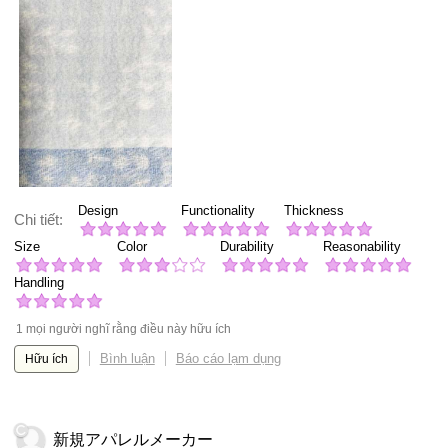
Design
Functionality
Thickness
Chi tiết:
Size
Color
Durability
Reasonability
Handling
1 mọi người nghĩ rằng điều này hữu ích
Bình luận
Báo cáo lạm dụng
Hữu ích
新規アパレルメーカー