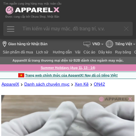
Tìm nguồn cung ứng hàng may mặc toàn cầu
Được cung cấp bởi Okura Shoji, Nhật Bản
Giao hàng từ Nhật Bản
VND
Tiếng Việt
Sản phẩm đã mua
Lịch sử
Hướng dẫn
Vải
Cúc áo
Dây kéo
Ruy băng
ApparelX là trang thương mại điện tử B2B dành cho ngành may mặc.
Summer Holidays (Aug 11, 13 - 14)
Trang web chính thức của ApparelX! Nay đã có tiếng Việt!
›
›
›
ApparelX
Danh sách chuyên mục
Xen Kẽ
ON42