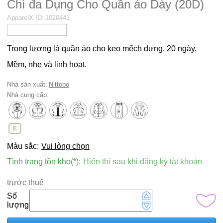
Chì đa Dụng Cho Quần áo Dày (20D)
ApparelX ID:
1020441
Trọng lượng là quần áo cho keo mếch dựng. 20 ngày.
Mềm, nhẹ và linh hoạt.
Nhà sản xuất:
Nittobo
Nhà cung cấp:
E
Màu sắc:
Vui lòng chọn
Tình trạng tồn kho(
*
):
Hiển thị sau khi đăng ký tài khoản
trước thuế
Số
lượng