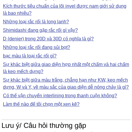
Kích thước tiêu chuẩn của lõi invel được nam giới sử dụng
là bao nhiêu?
Những loại rắc rối là long lanh?
Shimidashi đang gặp rắc rối gì vậy?
D (denier) trong 20D và 30D có nghĩa là gì?
Những loại rắc rối đang sủi bọt?
bạc màu là loại rắc rối gì?
Sự khác biệt giữa giao diện hợp nhất một chấm và hai chấm
là keo mếch dựng?
Sự khác biệt giữa màu trắng, chẳng hạn như KW, keo mếch
dựng, W và Y, về màu sắc của giao diện dễ nóng chảy là gì?
Có thể vận chuyển interlining trong thanh cuộn không?
Làm thế nào để tôi chọn một xen kẽ?
Lưu ý/ Câu hỏi thường gặp