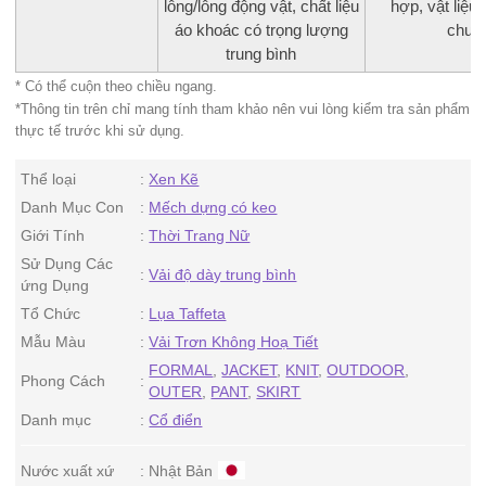
lông/lông động vật, chất liệu
hợp, vật liệu
áo khoác có trọng lượng
chun
trung bình
* Có thể cuộn theo chiều ngang.
*Thông tin trên chỉ mang tính tham khảo nên vui lòng kiểm tra sản phẩm
thực tế trước khi sử dụng.
Thể loại
Xen Kẽ
Danh Mục Con
Mếch dựng có keo
Giới Tính
Thời Trang Nữ
Sử Dụng Các
Vải độ dày trung bình
ứng Dụng
Tổ Chức
Lụa Taffeta
Mẫu Màu
Vải Trơn Không Hoạ Tiết
FORMAL
,
JACKET
,
KNIT
,
OUTDOOR
,
Phong Cách
OUTER
,
PANT
,
SKIRT
Danh mục
Cổ điển
Nước xuất xứ
Nhật Bản