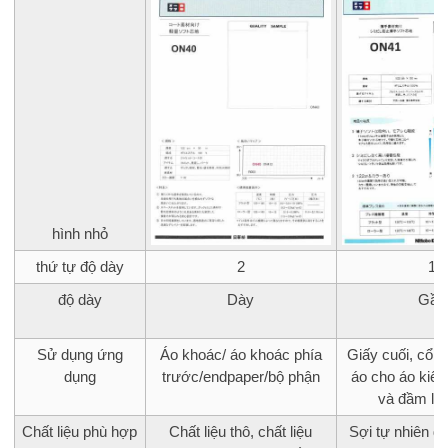
hình nhỏ
thứ tự độ dày
2
1
độ dày
Dày
Gầy
Sử dụng ứng
Áo khoác/ áo khoác phía
Giấy cuối, cổ á
dụng
trước/endpaper/bộ phận
áo cho áo kiểu
và đầm liề
Chất liệu phù hợp
Chất liệu thô, chất liệu
Sợi tự nhiên đ