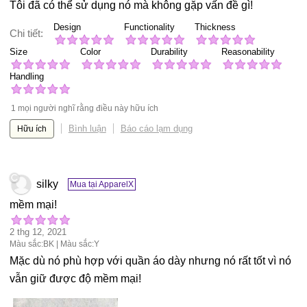
Tôi đã có thể sử dụng nó mà không gặp vấn đề gì!
Design
Functionality
Thickness
Chi tiết:
Size
Color
Durability
Reasonability
Handling
1 mọi người nghĩ rằng điều này hữu ích
Bình luận
Báo cáo lạm dụng
Hữu ích
silky
Mua tại ApparelX
mềm mại!
2 thg 12, 2021
Màu sắc:BK | Màu sắc:Y
Mặc dù nó phù hợp với quần áo dày nhưng nó rất tốt vì nó
vẫn giữ được độ mềm mại!