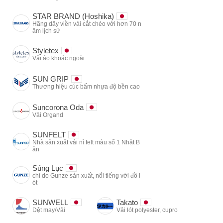
STAR BRAND (Hoshika)
Hãng dây viền vải cắt chéo với hơn 70 n
ăm lịch sử
Styletex
Vải áo khoác ngoài
SUN GRIP
Thương hiệu cúc bấm nhựa độ bền cao
Suncorona Oda
Vải Organd
SUNFELT
Nhà sản xuất vải nỉ felt màu số 1 Nhật B
ản
Súng Lục
chỉ do Gunze sản xuất, nổi tiếng với đồ l
ót
SUNWELL
Takato
Dệt may/Vải
Vải lót polyester, cupro