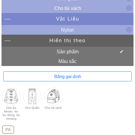
Cho túi xách
Vật Liệu
Nylon
Hiển thị theo
Sản phẩm
Màu sắc
Băng gai dính
Cho áo
Cho Quần
Cho túi xách
khoác, áo
bu dông, áo
choàng
PA