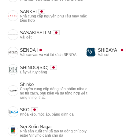
SANKEI
Nhà cung cấp nguyên phụ liệu may mặc
tổng hợp
SASAKISELLM
Vải dệt
SENDA
SHIBAYA
Vải canvas và vải túi xách SENDA
Vải sợi
SHINDO(SIC)
Dây và ruy băng
Shinko
Chuyên cung cấp dòng sản phẩm alba c
ho túi xách, phụ kiện và da tổng hợp để t
rang trí nội thất.
SKO
Khóa kéo, móc áo, băng dính gai
Sợi Xoắn Nagai
Nhà sản xuất chỉ đã tạo ra dòng chỉ poly
ester Vinymo dành cho da