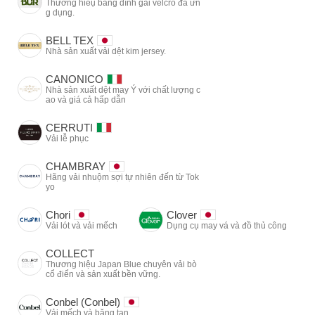
Thương hiêụ băng dính gai velcro đa ứn
g dụng.
BELL TEX
Nhà sản xuất vải dệt kim jersey.
CANONICO
Nhà sản xuất dệt may Ý với chất lượng c
ao và giá cả hấp dẫn
CERRUTI
Vải lễ phục
CHAMBRAY
Hãng vải nhuộm sợi tự nhiên đến từ Tok
yo
Chori
Clover
Vải lót và vải mếch
Dụng cụ may vá và đồ thủ công
COLLECT
Thương hiệu Japan Blue chuyên vải bò
cổ điển và sản xuất bền vững.
Conbel (Conbel)
Vải mếch và băng tan