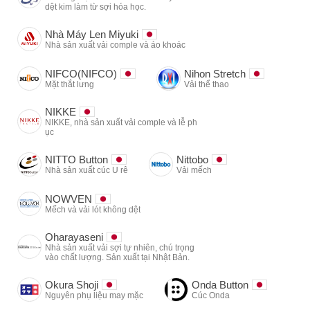
dệt kim làm từ sợi hóa học.
Nhà Máy Len Miyuki
Nhà sản xuất vải comple và áo khoác
NIFCO(NIFCO)
Nihon Stretch
Mặt thắt lưng
Vải thể thao
NIKKE
NIKKE, nhà sản xuất vải comple và lễ ph
ục
NITTO Button
Nittobo
Nhà sản xuất cúc U rê
Vải mếch
NOWVEN
Mếch và vải lót không dệt
Oharayaseni
Nhà sản xuất vải sợi tự nhiên, chú trọng
vào chất lượng. Sản xuất tại Nhật Bản.
Okura Shoji
Onda Button
Nguyên phụ liệu may mặc
Cúc Onda