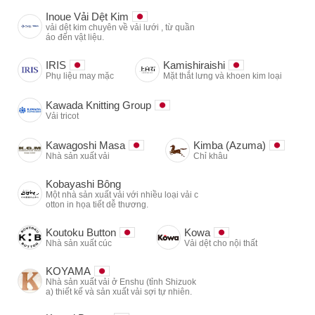
Inoue Vải Dệt Kim
vải dệt kim chuyên về vải lưới , từ quần
áo đến vật liệu.
IRIS
Kamishiraishi
Phụ liệu may mặc
Mặt thắt lưng và khoen kim loại
Kawada Knitting Group
Vải tricot
Kawagoshi Masa
Kimba (Azuma)
Nhà sản xuất vải
Chỉ khâu
Kobayashi Bông
Một nhà sản xuất vải với nhiều loại vải c
otton in họa tiết dễ thương.
Koutoku Button
Kowa
Nhà sản xuất cúc
Vải dệt cho nội thất
KOYAMA
Nhà sản xuất vải ở Enshu (tỉnh Shizuok
a) thiết kế và sản xuất vải sợi tự nhiên.