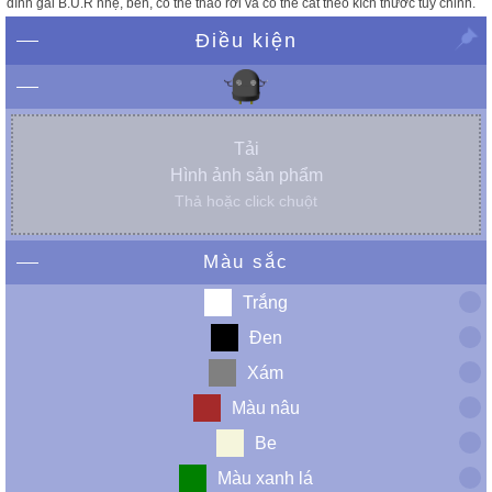
dính gai B.U.R nhẹ, bền, có thể tháo rời và có thể cắt theo kích thước tuỳ chỉnh.
Điều kiện
Tải
Hình ảnh sản phẩm
Thả hoặc click chuột
Màu sắc
Trắng
Đen
Xám
Màu nâu
Be
Màu xanh lá