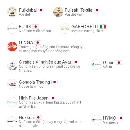
Fujikinbai
Fujisaki Textile
Vải dệt
Vải dệt kim
FUJIX
GAFFORELLI
Nhà sản xuất chỉ sợi
thợ làm cúc người Ý
GINGA
Thương hiệu riêng của Shimura, công ty
thương mại chuyên da tổng hợp
Giraffe ( Xí nghiệp cúc Aya)
Globe
Công ty tiên phong sản xuất cúc urê tại
Vải in
Nhật Bản
Gondola Trading
Người làm móc
High Pile Japan
Công ty sản xuất lông thú giả duy nhất t
ại Nhật Bản
Hokkoh
HYMO
Nhà sản xuất dệt may cung cấp vải cotto
Vải mếch
n in hoa văn.