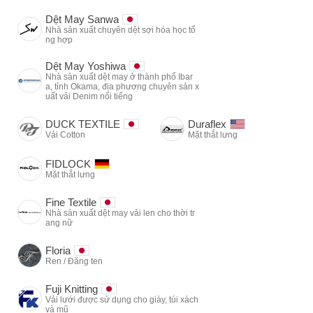
Dệt May Sanwa
Nhà sản xuất chuyên dệt sợi hóa học tổ
ng hợp
Dệt May Yoshiwa
Nhà sản xuất dệt may ở thành phố Ibar
a, tỉnh Okama, địa phương chuyên sản x
uất vải Denim nổi tiếng
DUCK TEXTILE
Duraflex
Vải Cotton
Mặt thắt lưng
FIDLOCK
Mặt thắt lưng
Fine Textile
Nhà sản xuất dệt may vải len cho thời tr
ang nữ
Floria
Ren / Đăng ten
Fuji Knitting
Vải lưới được sử dụng cho giày, túi xách
và mũ