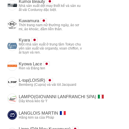
Kumoi Beauty
Nhà sản xuất dệt may thiết kế và sản xu
ất vải Corduroy đặc biệt.
Kuwamura
Thời trang nam nữ thường ngày, áo sơ
mi, áo khoác, đầm liền thân.
Kyara
Một nhà sản xuất ở trung tâm Tokyo chu
yên sản xuất vải organdy, voan chiffon, v
ải tuyn và ren.
Kyowa Lace
Ren và Đăng ten
L-top(LOISIR)
Bemberg (Cupra) và vải lót Jacquard
LAMPO(GIOVANNI LANFRANCHI SPA)
Dây khoá kéo từ Ý
LANGLOIS MARTIN
Hãng kim sa của Pháp
Lingo (Dệt May Kuwamura)