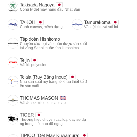
Takisada Nagoya
Công ty dệt may hàng đầu Nhật Bản
TAKOH
Tamurakoma
Canh canvas, mếch dựng
Vải dệt kim và vải lót
Tập đoàn Hishitomo
Chuyên các loại vải quần được sản xuất
tại vùng Sanbi thuộc tỉnh Hiroshima.
Teijin
Vải lót polyester
Telala (Ruy Băng Inoue)
Nhà sản xuất ruy băng từ khâu thiết kế đ
ến sản xuất.
THOMAS MASON
Vải áo sơ mi cotton cao cấp
TIGER
Thương hiệu chuyên các loại dây sử dụ
ng trong thể thao dã ngoại
TIPICO (Dệt May Kuwamura)