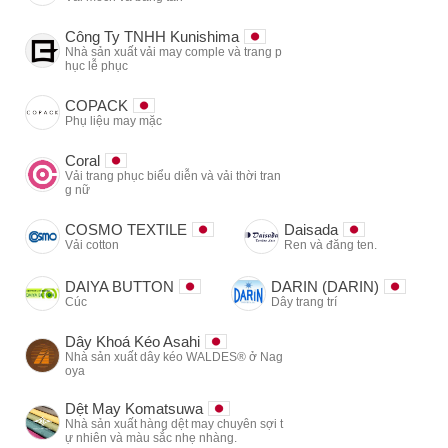
Công Ty TNHH Kunishima
Nhà sản xuất vải may comple và trang p
hục lễ phục
COPACK
Phụ liệu may mặc
Coral
Vải trang phục biểu diễn và vải thời tran
g nữ
COSMO TEXTILE
Daisada
Vải cotton
Ren và đăng ten.
DAIYA BUTTON
DARIN (DARIN)
Cúc
Dây trang trí
Dây Khoá Kéo Asahi
Nhà sản xuất dây kéo WALDES® ở Nag
oya
Dệt May Komatsuwa
Nhà sản xuất hàng dệt may chuyên sợi t
ự nhiên và màu sắc nhẹ nhàng.