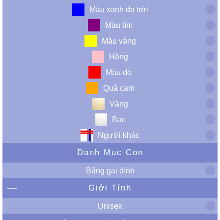
Màu xanh da trời
Màu tím
Màu vàng
Hồng
Màu đỏ
Quả cam
Vàng
Bạc
Người khác
Danh Mục Con
Băng gai dính
Giới Tính
Unisex