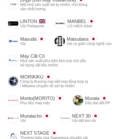
Một nhà sản xuất vải tự nhiên, chú trọng
vào chất lượng.
LINTON
MANBEL
Vải Pretaporte
Lõi mếch Inbel
Masuda
Matsubara
Vải
Vải co giãn công nghệ cao
Máy Cắt Cỏ
Nhà sản xuất phụ kiện kim loại chủ yếu
sử dụng vật liệu nhôm.
MORIKIKU
Công ty thương mại dệt may tổng hợp tạ
i Mikawa chuyên về sợi tự nhiên
Morito(MORITO)
Murata
Phụ liệu may mặc
Dây đai dệt PP
Muratacho
NEXT 30
Vải
Vải dệt kim rib
NEXT STAGE
Thương hiệu của Sawamura chuyên vải