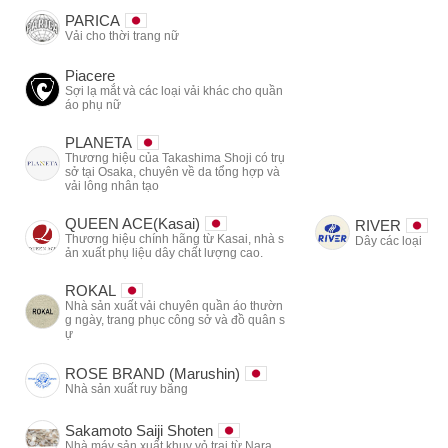
PARICA
Vải cho thời trang nữ
Piacere
Sợi lạ mắt và các loại vải khác cho quần
áo phụ nữ
PLANETA
Thương hiệu của Takashima Shoji có trụ
sở tại Osaka, chuyên về da tổng hợp và
vải lông nhân tạo
QUEEN ACE(Kasai)
RIVER
Thương hiệu chính hãng từ Kasai, nhà s
Dây các loại
ản xuất phụ liệu dây chất lượng cao.
ROKAL
Nhà sản xuất vải chuyên quần áo thườn
g ngày, trang phục công sở và đồ quân s
ự
ROSE BRAND (Marushin)
Nhà sản xuất ruy băng
Sakamoto Saiji Shoten
Nhà máy sản xuất khuy vỏ trai từ Nara