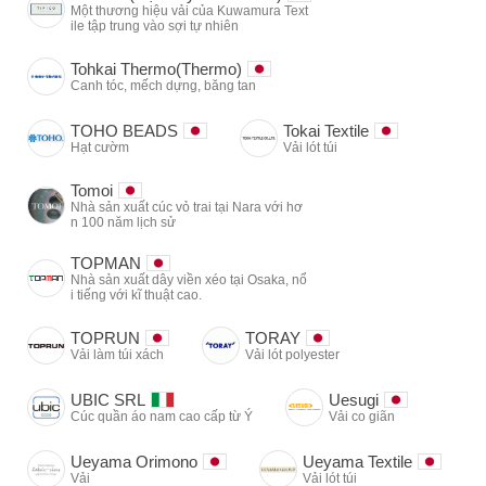
Một thương hiệu vải của Kuwamura Text
ile tập trung vào sợi tự nhiên
Tohkai Thermo(Thermo)
Canh tóc, mếch dựng, băng tan
TOHO BEADS
Tokai Textile
Hạt cườm
Vải lót túi
Tomoi
Nhà sản xuất cúc vỏ trai tại Nara với hơ
n 100 năm lịch sử
TOPMAN
Nhà sản xuất dây viền xéo tại Osaka, nổ
i tiếng với kĩ thuật cao.
TOPRUN
TORAY
Vải làm túi xách
Vải lót polyester
UBIC SRL
Uesugi
Cúc quần áo nam cao cấp từ Ý
Vải co giãn
Ueyama Orimono
Ueyama Textile
Vải
Vải lót túi