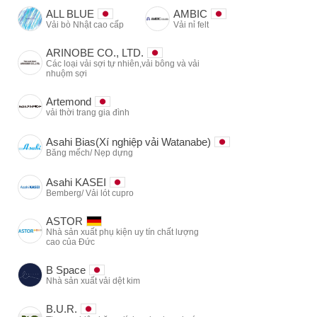
ALL BLUE
AMBIC
Vải bò Nhật cao cấp
Vải nỉ felt
ARINOBE CO., LTD.
Các loại vải sợi tự nhiên,vải bông và vải
nhuộm sợi
Artemond
vải thời trang gia đình
Asahi Bias(Xí nghiệp vải Watanabe)
Băng mếch/ Nẹp dựng
Asahi KASEI
Bemberg/ Vải lót cupro
ASTOR
Nhà sản xuất phụ kiện uy tín chất lượng
cao của Đức
B Space
Nhà sản xuất vải dệt kim
B.U.R.