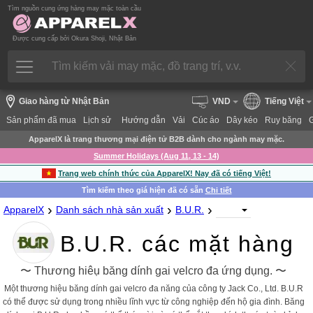
Tìm nguồn cung ứng hàng may mặc toàn cầu
Được cung cấp bởi Okura Shoji, Nhật Bản
Giao hàng từ Nhật Bản
VND
Tiếng Việt
Sản phẩm đã mua
Lịch sử
Hướng dẫn
Vải
Cúc áo
Dây kéo
Ruy băng
ApparelX là trang thương mại điện tử B2B dành cho ngành may mặc.
Summer Holidays (Aug 11, 13 - 14)
Trang web chính thức của ApparelX! Nay đã có tiếng Việt!
Tìm kiếm theo giá hiện đã có sẵn
Chi tiết
›
›
›
ApparelX
Danh sách nhà sản xuất
B.U.R.
B.U.R. các mặt hàng
〜 Thương hiêụ băng dính gai velcro đa ứng dụng. 〜
Một thương hiệu băng dính gai velcro đa năng của công ty Jack Co., Ltd. B.U.R
có thể được sử dụng trong nhiều lĩnh vực từ công nghiệp đến hộ gia đình. Băng