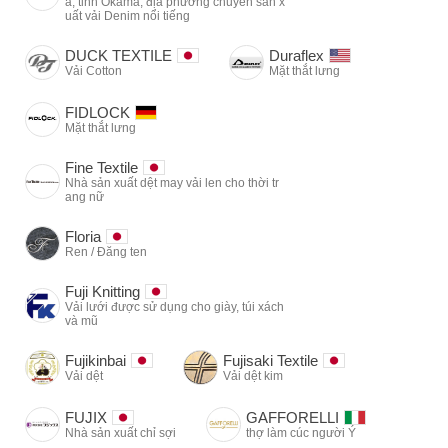
a, tỉnh Okama, địa phương chuyên sản x
uất vải Denim nổi tiếng
DUCK TEXTILE
Duraflex
Vải Cotton
Mặt thắt lưng
FIDLOCK
Mặt thắt lưng
Fine Textile
Nhà sản xuất dệt may vải len cho thời tr
ang nữ
Floria
Ren / Đăng ten
Fuji Knitting
Vải lưới được sử dụng cho giày, túi xách
và mũ
Fujikinbai
Fujisaki Textile
Vải dệt
Vải dệt kim
FUJIX
GAFFORELLI
Nhà sản xuất chỉ sợi
thợ làm cúc người Ý