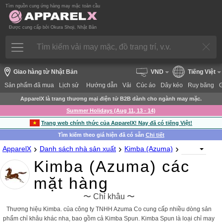
Tìm nguồn cung ứng hàng may mặc toàn cầu
Được cung cấp bởi Okura Shoji, Nhật Bản
Giao hàng từ Nhật Bản
VND
Tiếng Việt
Sản phẩm đã mua
Lịch sử
Hướng dẫn
Vải
Cúc áo
Dây kéo
Ruy băng
ApparelX là trang thương mại điện tử B2B dành cho ngành may mặc.
Summer Holidays (Aug 11, 13 - 14)
Trang web chính thức của ApparelX! Nay đã có tiếng Việt!
Tìm kiếm theo giá hiện đã có sẵn
Chi tiết
›
›
›
ApparelX
Danh sách nhà sản xuất
Kimba (Azuma)
Kimba (Azuma) các
mặt hàng
〜 Chỉ khâu 〜
Thương hiệu Kimba. của công ty TNHH Azuma Co cung cấp nhiều dòng sản
phẩm chỉ khâu khác nha, bao gồm cả Kimba Spun. Kimba Spun là loại chỉ may