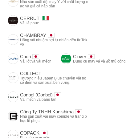
Nhà sản xuất dệt may Ý với chất lượng c
ao và giá cả hấp dẫn
CERRUTI
Vải lễ phục
CHAMBRAY
Hãng vải nhuộm sợi tự nhiên đến từ Tok
yo
Chori
Clover
Vải lót và vải mếch
Dụng cụ may vá và đồ thủ công
COLLECT
Thương hiệu Japan Blue chuyên vải bò
cổ điển và sản xuất bền vững.
Conbel (Conbel)
Vải mếch và băng tan
Công Ty TNHH Kunishima
Nhà sản xuất vải may comple và trang p
hục lễ phục
COPACK
Phụ liệu may mặc