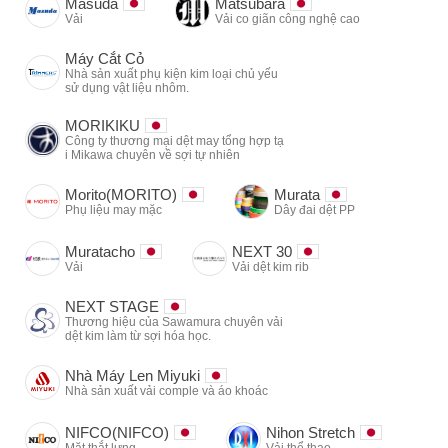
Masuda
Matsubara
Vải
Vải co giãn công nghệ cao
Máy Cắt Cỏ
Nhà sản xuất phụ kiện kim loại chủ yếu
sử dụng vật liệu nhôm.
MORIKIKU
Công ty thương mại dệt may tổng hợp tạ
i Mikawa chuyên về sợi tự nhiên
Morito(MORITO)
Murata
Phụ liệu may mặc
Dây đai dệt PP
Muratacho
NEXT 30
Vải
Vải dệt kim rib
NEXT STAGE
Thương hiệu của Sawamura chuyên vải
dệt kim làm từ sợi hóa học.
Nhà Máy Len Miyuki
Nhà sản xuất vải comple và áo khoác
NIFCO(NIFCO)
Nihon Stretch
Mặt thắt lưng
Vải thể thao