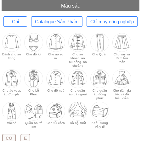
Màu sắc
Chỉ
Catalogue Sản Phẩm
Chỉ may công nghiệp
Dành cho áo
Cho đồ lót
Cho áo sơ
Cho áo
Cho Quần
Cho váy và
trong
mi
khoác, áo
đầm liền
bu dông, áo
thân
choàng
Cho áo vest,
Cho Lễ
Cho đồ ngủ
Cho quần
Cho quần
Cho đầm dạ
áo Comple
Phục
áo dã ngoại
áo đồng
tiệc và đồ
phục
biểu diễn
Vải bò
Quần áo trẻ
Cho túi xách
Đồ nội thất
Khẩu trang
em
và y tế
CO
E