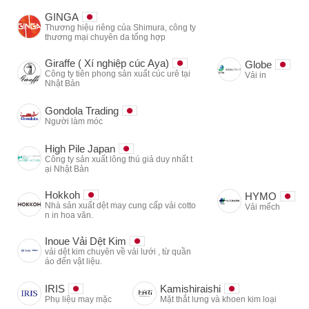
GINGA
Thương hiệu riêng của Shimura, công ty
thương mại chuyên da tổng hợp
Giraffe ( Xí nghiệp cúc Aya)
Globe
Công ty tiên phong sản xuất cúc urê tại
Vải in
Nhật Bản
Gondola Trading
Người làm móc
High Pile Japan
Công ty sản xuất lông thú giả duy nhất t
ại Nhật Bản
Hokkoh
HYMO
Nhà sản xuất dệt may cung cấp vải cotto
Vải mếch
n in hoa văn.
Inoue Vải Dệt Kim
vải dệt kim chuyên về vải lưới , từ quần
áo đến vật liệu.
IRIS
Kamishiraishi
Phụ liệu may mặc
Mặt thắt lưng và khoen kim loại