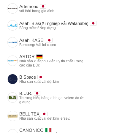
Artemond
vải thời trang gia đình
Asahi Bias(Xí nghiệp vải Watanabe)
Băng mếch/ Nẹp dựng
Asahi KASEI
Bemberg/ Vải lót cupro
ASTOR
Nhà sản xuất phụ kiện uy tín chất lượng
cao của Đức
B Space
Nhà sản xuất vải dệt kim
B.U.R.
Thương hiêụ băng dính gai velcro đa ứn
g dụng.
BELL TEX
Nhà sản xuất vải dệt kim jersey.
CANONICO