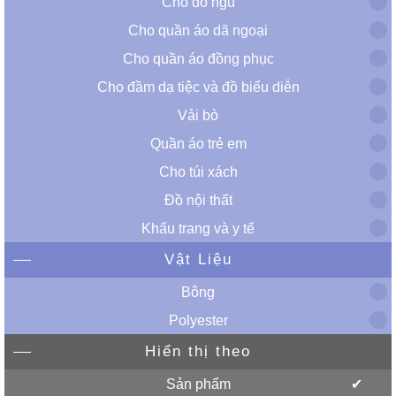
Cho đồ ngủ
Cho quần áo dã ngoại
Cho quần áo đồng phục
Cho đầm dạ tiệc và đồ biểu diễn
Vải bò
Quần áo trẻ em
Cho túi xách
Đồ nội thất
Khẩu trang và y tế
Vật Liệu
Bông
Polyester
Hiển thị theo
Sản phẩm