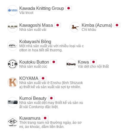
Kawada Knitting Group
Vải tricot
Kawagoshi Masa
Kimba (Azuma)
Nhà sản xuất vải
Chỉ khâu
Kobayashi Bông
Một nhà sản xuất vải với nhiều loại vải c
otton in họa tiết dễ thương.
Koutoku Button
Kowa
Nhà sản xuất cúc
Vải dệt cho nội thất
KOYAMA
Nhà sản xuất vải ở Enshu (tỉnh Shizuok
a) thiết kế và sản xuất vải sợi tự nhiên.
Kumoi Beauty
Nhà sản xuất dệt may thiết kế và sản xu
ất vải Corduroy đặc biệt.
Kuwamura
Thời trang nam nữ thường ngày, áo sơ
mi, áo khoác, đầm liền thân.