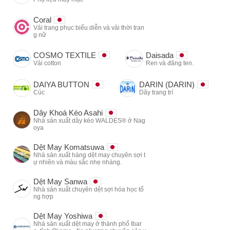
Coral
Vải trang phục biểu diễn và vải thời tran
g nữ
COSMO TEXTILE
Daisada
Vải cotton
Ren và đăng ten.
DAIYA BUTTON
DARIN (DARIN)
Cúc
Dây trang trí
Dây Khoá Kéo Asahi
Nhà sản xuất dây kéo WALDES® ở Nag
oya
Dệt May Komatsuwa
Nhà sản xuất hàng dệt may chuyên sợi t
ự nhiên và màu sắc nhẹ nhàng.
Dệt May Sanwa
Nhà sản xuất chuyên dệt sợi hóa học tổ
ng hợp
Dệt May Yoshiwa
Nhà sản xuất dệt may ở thành phố Ibar