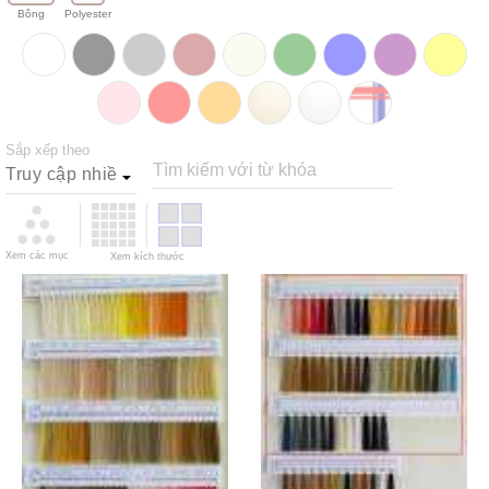
Bông
Polyester
Sắp xếp theo
Tìm kiếm với từ khóa
Xem các mục
Xem kích thước