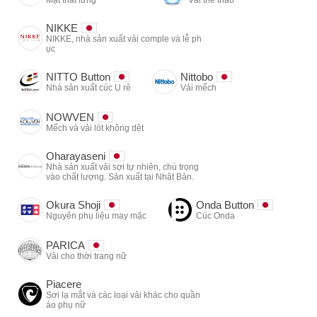
NIKKE
NIKKE, nhà sản xuất vải comple và lễ ph
ục
NITTO Button
Nittobo
Nhà sản xuất cúc U rê
Vải mếch
NOWVEN
Mếch và vải lót không dệt
Oharayaseni
Nhà sản xuất vải sợi tự nhiên, chú trọng
vào chất lượng. Sản xuất tại Nhật Bản.
Okura Shoji
Onda Button
Nguyên phụ liệu may mặc
Cúc Onda
PARICA
Vải cho thời trang nữ
Piacere
Sợi lạ mắt và các loại vải khác cho quần
áo phụ nữ