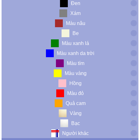
Đen
Xám
Màu nâu
Be
Màu xanh lá
Màu xanh da trời
Màu tím
Màu vàng
Hồng
Màu đỏ
Quả cam
Vàng
Bạc
Người khác