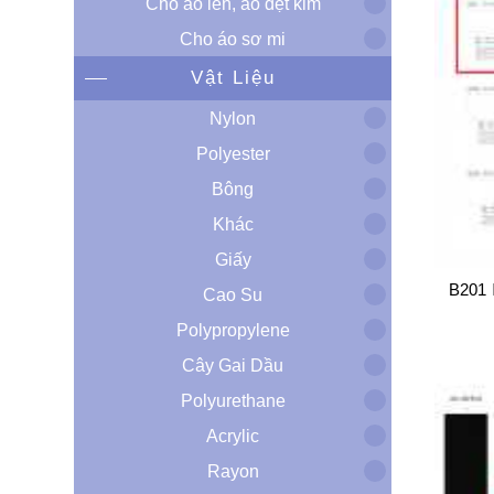
Cho áo len, áo dệt kim
Cho áo sơ mi
Vật Liệu
Nylon
Polyester
Bông
Khác
Giấy
B201
Cao Su
Polypropylene
Cây Gai Dầu
Polyurethane
Acrylic
Rayon