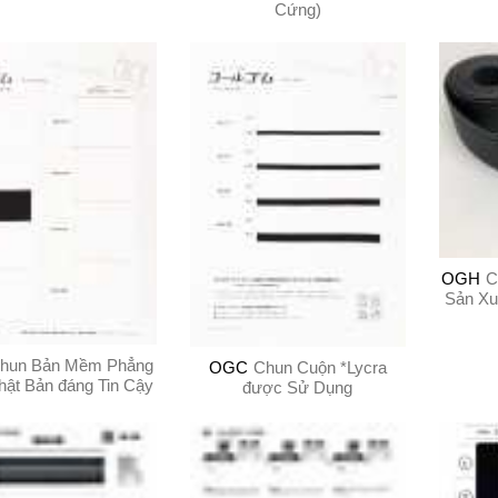
Cứng)
OGH
C
Sản Xu
hun Bản Mềm Phẳng
OGC
Chun Cuộn *Lycra
ật Bản đáng Tin Cậy
được Sử Dụng