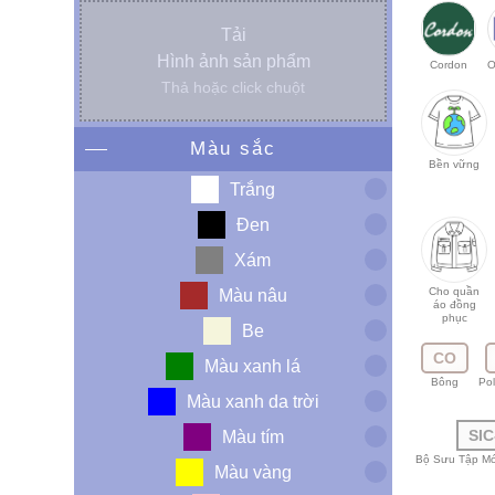
Tải
Hình ảnh sản phẩm
Cordon
O
Thả hoặc click chuột
Màu sắc
Bền vững
Trắng
Đen
Xám
Cho quần
Màu nâu
áo đồng
phục
Be
CO
Màu xanh lá
Bông
Pol
Màu xanh da trời
SIC
Màu tím
Bộ Sưu Tập Mớ
Màu vàng