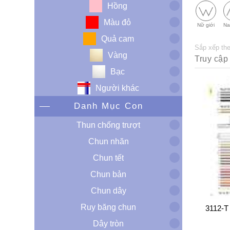
Hồng
Màu đỏ
Nữ giới
Na
Quả cam
Sắp xếp th
Vàng
Bạc
Người khác
Danh Mục Con
Thun chống trượt
Chun nhăn
Chun tết
Chun bản
Chun dây
Ruy băng chun
3112-T
Dây tròn