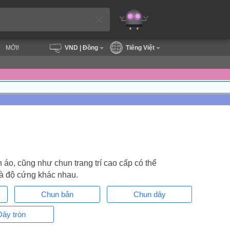
MỚI!
VND
| Đồng
Tiếng Việt
 áo, cũng như chun trang trí cao cấp có thể
và độ cứng khác nhau.
Chun bản
Chun dây
Dây tròn