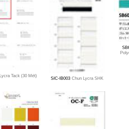
SB
Pol
Lycra Tack (30 Mét)
SIC-IB003
Chun Lycra SHK