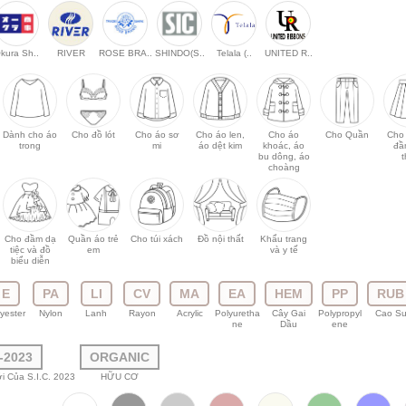
kura Sh..
RIVER
ROSE BRA..
SHINDO(S..
Telala (..
UNITED R..
Dành cho áo
Cho đồ lót
Cho áo sơ
Cho áo len,
Cho áo
Cho Quần
Cho
trong
mi
áo dệt kim
khoác, áo
đầ
bu dông, áo
choàng
Cho đầm dạ
Quần áo trẻ
Cho túi xách
Đồ nội thất
Khẩu trang
tiệc và đồ
em
và y tế
biểu diễn
E
PA
LI
CV
MA
EA
HEM
PP
RUB
yester
Nylon
Lanh
Rayon
Acrylic
Polyuretha
Cây Gai
Polypropyl
Cao S
ne
Dầu
ene
-2023
ORGANIC
i Của S.I.C. 2023
HỮU CƠ