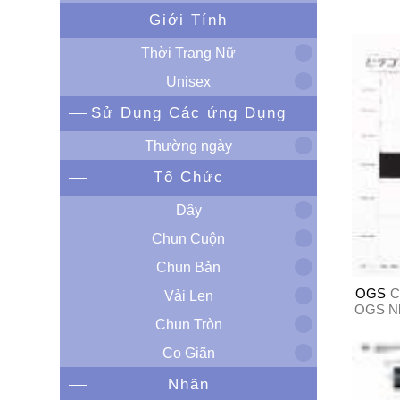
Giới Tính
Thời Trang Nữ
Unisex
Sử Dụng Các ứng Dụng
Thường ngày
Tổ Chức
Dây
Chun Cuộn
Chun Bản
OGS
C
Vải Len
OGS Nh
Chun Tròn
Co Giãn
Nhãn