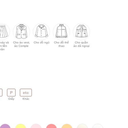
 váy và
Cho áo vest,
Cho đồ ngủ
Cho đồ thể
Cho quần
m liền
áo Comple
thao
áo dã ngoại
thân
P
etc
u
Giấy
Khác