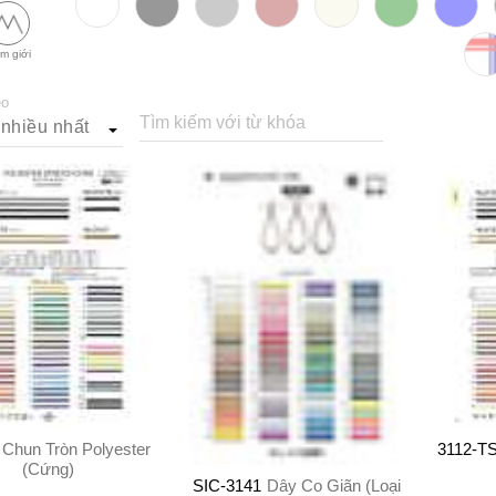
m giới
eo
Tìm kiếm với từ khóa
Chun Tròn Polyester
3112-T
(Cứng)
SIC-3141
Dây Co Giãn (Loại