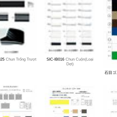
025
Chun Trống Trượt
SIC-IB016
Chun Cuộn(Loại
Dẹt)
石目ゴ