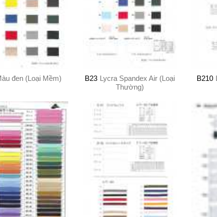
àu đen (Loại Mềm)
B23
Lycra Spandex Air (Loại
B210
Thường)