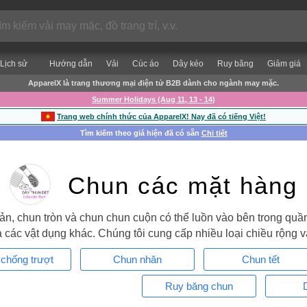
Lịch sử
Hướng dẫn
Vải
Cúc áo
Dây kéo
Ruy băng
Giảm giá
ApparelX là trang thương mại điện tử B2B dành cho ngành may mặc.
Summer Holidays (Aug 11, 13 - 14)
Trang web chính thức của ApparelX! Nay đã có tiếng Việt!
Tìm kiếm theo giá hiện đã có sẵn
Chi tiết
Chun các mặt hàng
n, chun tròn và chun chun cuộn có thể luồn vào bên trong quần
à các vật dụng khác. Chúng tôi cung cấp nhiều loại chiều rộng 
chống trượt
Chun nhăn
Chun tết
Ruy băng chun