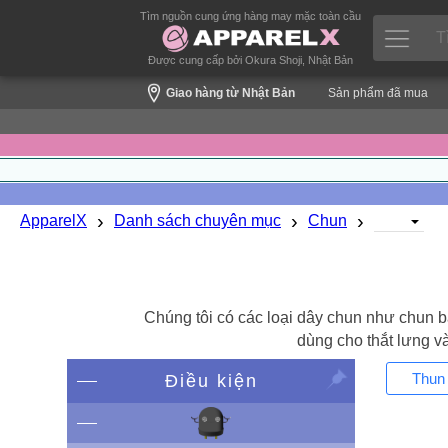
Tìm nguồn cung ứng hàng may mặc toàn cầu
Được cung cấp bởi Okura Shoji, Nhật Bản
Giao hàng từ Nhật Bản
Sản phẩm đã mua
›
›
›
ApparelX
Danh sách chuyên mục
Chun
Chúng tôi có các loại dây chun như chun bả
dùng cho thắt lưng v
Thun 
Điều kiện