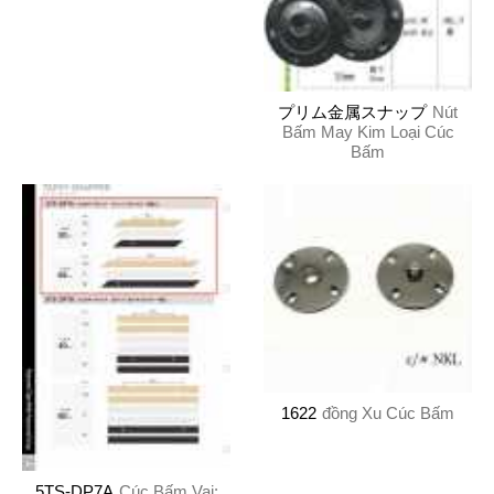
プリム金属スナップ
Nút
Bấm May Kim Loại Cúc
Bấm
1622
đồng Xu Cúc Bấm
5TS-DP7A
Cúc Bấm Vai: