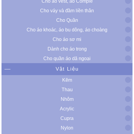
Cho áo vest, áo Comple
Cho váy và đầm liền thân
Cho Quần
Cho áo khoác, áo bu dông, áo choàng
Cho áo sơ mi
Dành cho áo trong
Cho quần áo dã ngoại
Vật Liệu
Kẽm
Thau
Nhôm
Acrylic
Cupra
Nylon