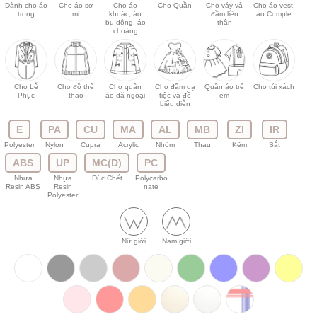
Dành cho áo
Cho áo sơ
Cho áo
Cho Quần
Cho váy và
Cho áo vest,
trong
mi
khoác, áo
đầm liền
áo Comple
bu dông, áo
thân
choàng
Cho Lễ
Cho đồ thể
Cho quần
Cho đầm dạ
Quần áo trẻ
Cho túi xách
Phục
thao
áo dã ngoại
tiệc và đồ
em
biểu diễn
E
PA
CU
MA
AL
MB
ZI
IR
Polyester
Nylon
Cupra
Acrylic
Nhôm
Thau
Kẽm
Sắt
ABS
UP
MC(D)
PC
Nhựa
Nhựa
Đúc Chết
Polycarbo
Resin ABS
Resin
nate
Polyester
Nữ giới
Nam giới