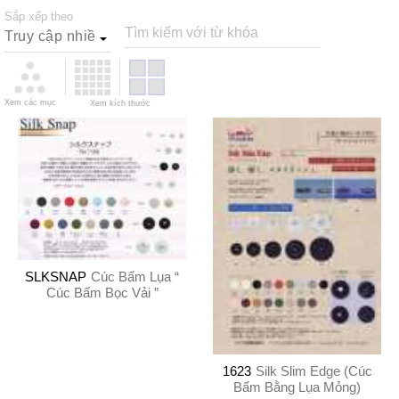
Sắp xếp theo
Tìm kiếm với từ khóa
Xem các mục
Xem kích thước
SLKSNAP
Cúc Bấm Lụa “
Cúc Bấm Bọc Vải ”
1623
Silk Slim Edge (Cúc
Bấm Bằng Lụa Mỏng)