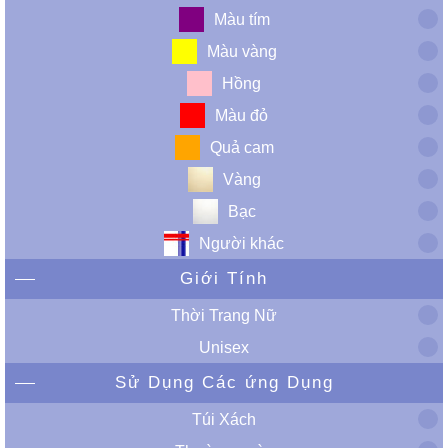
Màu tím
Màu vàng
Hồng
Màu đỏ
Quả cam
Vàng
Bạc
Người khác
Giới Tính
Thời Trang Nữ
Unisex
Sử Dụng Các ứng Dụng
Túi Xách