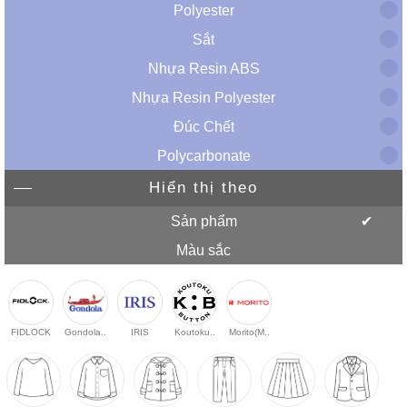
Polyester
Sắt
Nhựa Resin ABS
Nhựa Resin Polyester
Đúc Chết
Polycarbonate
Hiển thị theo
Sản phẩm
Màu sắc
FIDLOCK
Gondola..
IRIS
Koutoku..
Morito(M..