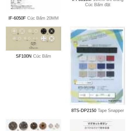
Cúc Bấm đặt
IF-6050F
Cúc Bấm 20MM
SF100N
Cúc Bấm
8TS-DP2150
Tape Snapper