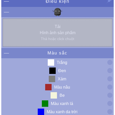
Điều kiện
Tải
Hình ảnh sản phẩm
Thả hoặc click chuột
Màu sắc
Trắng
Đen
Xám
Màu nâu
Be
Màu xanh lá
Màu xanh da trời