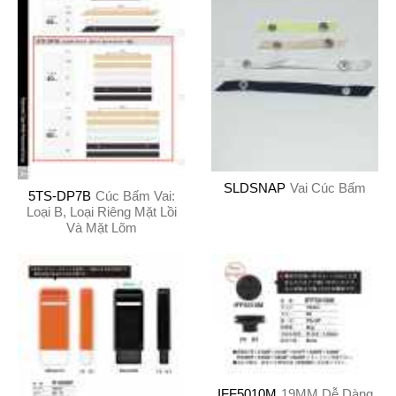
SLDSNAP
Vai Cúc Bấm
5TS-DP7B
Cúc Bấm Vai:
Loại B, Loại Riêng Mặt Lồi
Và Mặt Lõm
IFF5010M
19MM Dễ Dàng