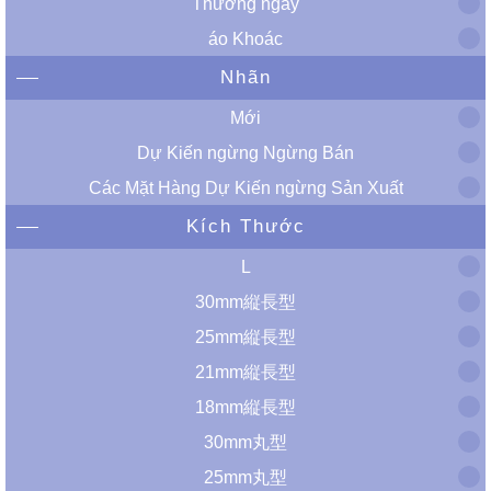
Thường ngày
áo Khoác
Nhãn
Mới
Dự Kiến ​​ngừng Ngừng Bán
Các Mặt Hàng Dự Kiến ​​ngừng Sản Xuất
Kích Thước
L
30mm縦長型
25mm縦長型
21mm縦長型
18mm縦長型
30mm丸型
25mm丸型