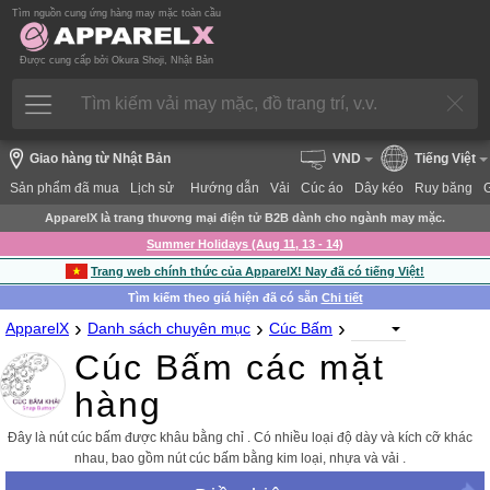
Tìm nguồn cung ứng hàng may mặc toàn cầu
Được cung cấp bởi Okura Shoji, Nhật Bản
Giao hàng từ Nhật Bản
VND
Tiếng Việt
Sản phẩm đã mua
Lịch sử
Hướng dẫn
Vải
Cúc áo
Dây kéo
Ruy băng
ApparelX là trang thương mại điện tử B2B dành cho ngành may mặc.
Summer Holidays (Aug 11, 13 - 14)
Trang web chính thức của ApparelX! Nay đã có tiếng Việt!
Tìm kiếm theo giá hiện đã có sẵn
Chi tiết
›
›
›
ApparelX
Danh sách chuyên mục
Cúc Bấm
Cúc Bấm các mặt
hàng
Đây là nút cúc bấm được khâu bằng chỉ . Có nhiều loại độ dày và kích cỡ khác
nhau, bao gồm nút cúc bấm bằng kim loại, nhựa và vải .