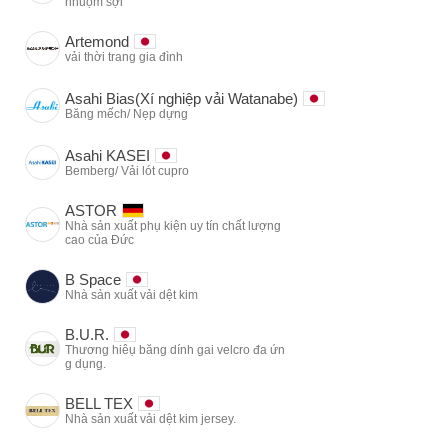
nhuộm sợi
Artemond
vải thời trang gia đình
Asahi Bias(Xí nghiệp vải Watanabe)
Băng mếch/ Nẹp dựng
Asahi KASEI
Bemberg/ Vải lót cupro
ASTOR
Nhà sản xuất phụ kiện uy tín chất lượng
cao của Đức
B Space
Nhà sản xuất vải dệt kim
B.U.R.
Thương hiêụ băng dính gai velcro đa ứn
g dụng.
BELL TEX
Nhà sản xuất vải dệt kim jersey.