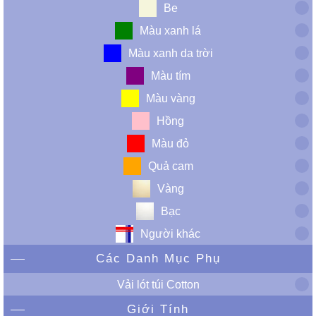
Be
Màu xanh lá
Màu xanh da trời
Màu tím
Màu vàng
Hồng
Màu đỏ
Quả cam
Vàng
Bạc
Người khác
Các Danh Mục Phụ
Vải lót túi Cotton
Giới Tính