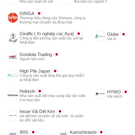
Nhà sản xuất chỉ sợi
thợ làm cúc người Ý
GINGA
Thương hiệu riêng của Shimura, công ty
thương mại chuyên da tổng hợp
Giraffe ( Xí nghiệp cúc Aya)
Globe
Công ty tiên phong sản xuất cúc urê tại
Vải in
Nhật Bản
Gondola Trading
Người làm móc
High Pile Japan
Công ty sản xuất lông thú giả duy nhất t
ại Nhật Bản
Hokkoh
HYMO
Nhà sản xuất dệt may cung cấp vải cotto
Vải mếch
n in hoa văn.
Inoue Vải Dệt Kim
vải dệt kim chuyên về vải lưới , từ quần
áo đến vật liệu.
IRIS
Kamishiraishi