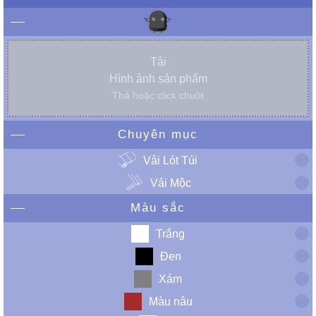
Tải
Hình ảnh sản phẩm
Thả hoặc click chuột
Chuyên mục
Vải Lót Túi
Vải Mộc
Màu sắc
Trắng
Đen
Xám
Màu nâu