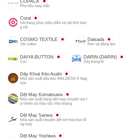
COPACK
Phụ liệu may mặc
Coral
Vải trang phục biểu diễn và vải thời tran
g nữ
COSMO TEXTILE
Daisada
Vải cotton
Ren và đăng ten.
DAIYA BUTTON
DARIN (DARIN)
Cúc
Dây trang trí
Dây Khoá Kéo Asahi
Nhà sản xuất dây kéo WALDES® ở Nag
oya
Dệt May Komatsuwa
Nhà sản xuất hàng dệt may chuyên sợi t
ự nhiên và màu sắc nhẹ nhàng.
Dệt May Sanwa
Nhà sản xuất chuyên dệt sợi hóa học tổ
ng hợp
Dệt May Yoshiwa