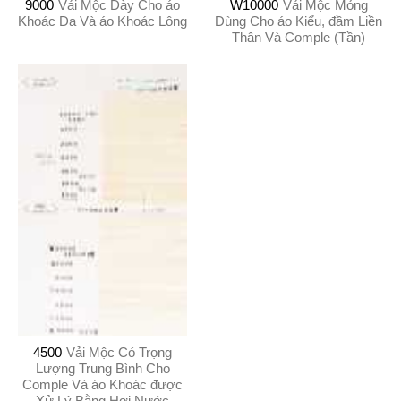
9000
Vải Mộc Dày Cho áo
W10000
Vải Mộc Mỏng
Khoác Da Và áo Khoác Lông
Dùng Cho áo Kiểu, đầm Liền
Thân Và Comple (Tần)
4500
Vải Mộc Có Trọng
Lượng Trung Bình Cho
Comple Và áo Khoác được
Xử Lý Bằng Hơi Nước