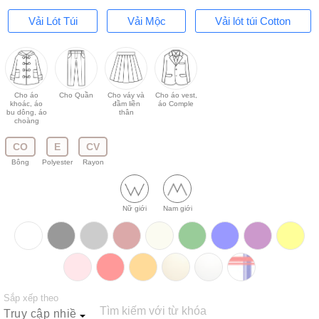
Vải Lót Túi
Vải Mộc
Vải lót túi Cotton
Cho áo
Cho Quần
Cho váy và
Cho áo vest,
khoác, áo
đầm liền
áo Comple
bu dông, áo
thân
choàng
CO
E
CV
Bông
Polyester
Rayon
Nữ giới
Nam giới
Sắp xếp theo
Tìm kiếm với từ khóa