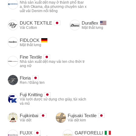
Nhà sản xuất dệt may ở thành phố Ibar
a, tỉnh Okama, địa phương chuyên sản x
uất vải Denim nổi tiếng
DUCK TEXTILE
Duraflex
Vải Cotton
Mặt thắt lưng
FIDLOCK
Mặt thắt lưng
Fine Textile
Nhà sản xuất dệt may vải len cho thời tr
ang nữ
Floria
Ren / Đăng ten
Fuji Knitting
Vải lưới được sử dụng cho giày, túi xách
và mũ
Fujikinbai
Fujisaki Textile
Vải dệt
Vải dệt kim
FUJIX
GAFFORELLI