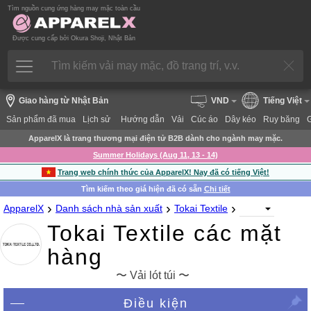
Tìm nguồn cung ứng hàng may mặc toàn cầu
Được cung cấp bởi Okura Shoji, Nhật Bản
Giao hàng từ Nhật Bản
VND
Tiếng Việt
Sản phẩm đã mua
Lịch sử
Hướng dẫn
Vải
Cúc áo
Dây kéo
Ruy băng
ApparelX là trang thương mại điện tử B2B dành cho ngành may mặc.
Summer Holidays (Aug 11, 13 - 14)
Trang web chính thức của ApparelX! Nay đã có tiếng Việt!
Tìm kiếm theo giá hiện đã có sẵn
Chi tiết
›
›
›
ApparelX
Danh sách nhà sản xuất
Tokai Textile
Tokai Textile các mặt
hàng
〜 Vải lót túi 〜
Điều kiện