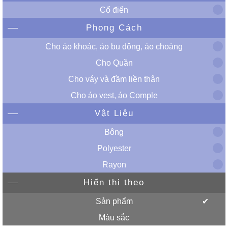
Cổ điển
Phong Cách
Cho áo khoác, áo bu dông, áo choàng
Cho Quần
Cho váy và đầm liền thân
Cho áo vest, áo Comple
Vật Liệu
Bông
Polyester
Rayon
Hiển thị theo
Sản phẩm
Màu sắc