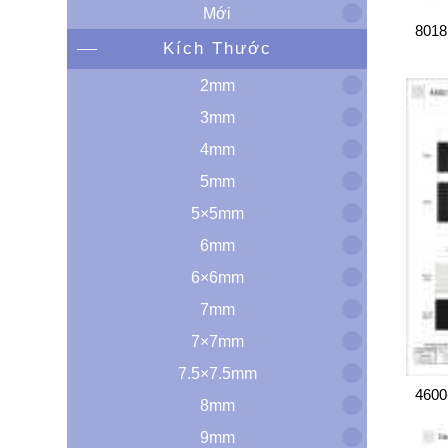
Mới
8018
Kích Thước
2mm
3mm
4mm
5mm
5×5mm
6mm
6×6mm
7mm
7×7mm
7.5×7.5mm
460
8mm
9mm