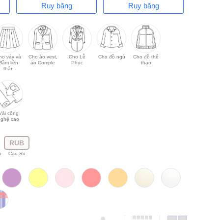
Ruy băng
Ruy băng
ho váy và
Cho áo vest,
Cho Lễ
Cho đồ ngủ
Cho đồ thể
đầm liền
áo Comple
Phục
thao
thân
Vải công
nghệ cao
RUB
n
Cao Su