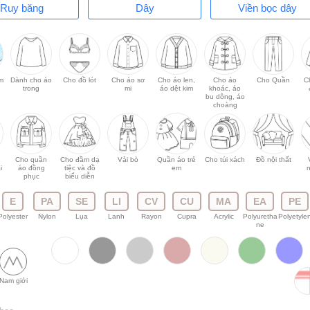
Ruy băng
Dây
Viền bọc dây
àm
Dành cho áo
Cho đồ lót
Cho áo sơ
Cho áo len,
Cho áo
Cho Quần
C
trong
mi
áo dệt kim
khoác, áo
bu dông, áo
choàng
Cho quần
Cho đầm dạ
Vải bò
Quần áo trẻ
Cho túi xách
Đồ nội thất
i
áo đồng
tiệc và đồ
em
phục
biểu diễn
E
PA
SE
LI
CV
CU
MA
EA
PE
Polyester
Nylon
Lụa
Lanh
Rayon
Cupra
Acrylic
Polyuretha
Polyetyle
ne
Nam giới