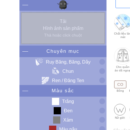
Tải
Hình ảnh sản phẩm
Chất liệu l
Thả hoặc click chuột
mát
Chuyên mục
Ruy Băng, Băng, Dây
Cho quần
Chun
áo dã ngoạ
Ren / Đăng Ten
CO
Màu sắc
Bông
Trắng
Đen
Nữ giới
Xám
Màu nâu