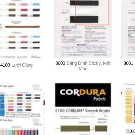
3600
Băng Dính Sticky, Mặt
3601
4100
Lưới Căng
Móc
810