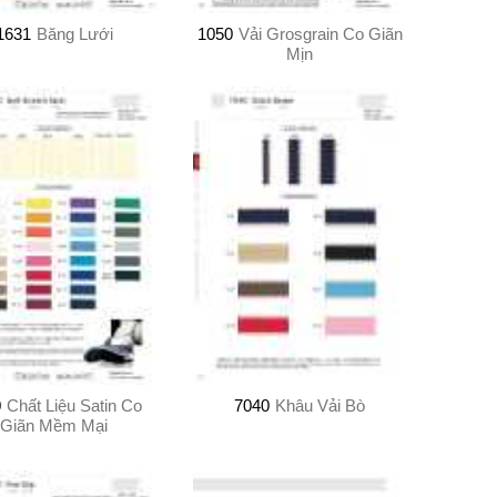
1631
Băng Lưới
1050
Vải Grosgrain Co Giãn
Mịn
0
Chất Liệu Satin Co
7040
Khâu Vải Bò
Giãn Mềm Mại