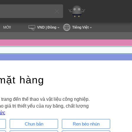
MỚI!
VND
| Đồng
Tiếng Việt
 mặt hàng
trang đến thể thao và vật liệu công nghiệp.
iá trị thiết yếu của ruy băng, chất lượng
hức
Chun bản
Ren bèo nhún