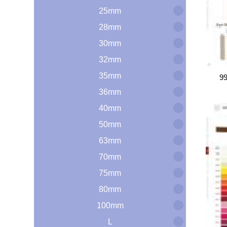
25mm
28mm
30mm
32mm
35mm
9
36mm
40mm
50mm
63mm
70mm
75mm
80mm
100mm
L