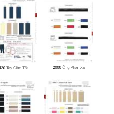
2000
Ống Phản Xạ
420
Tay Cầm Tốt