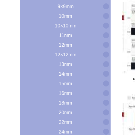
9×9mm
10mm
10×10mm
11mm
12mm
12×12mm
13mm
14mm
15mm
16mm
18mm
20mm
22mm
24mm