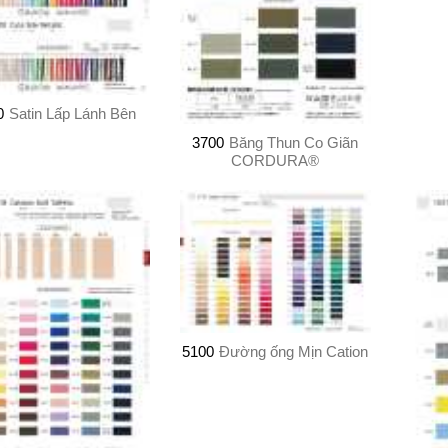
0
Satin Lấp Lánh Bên
3700
Băng Thun Co Giãn
CORDURA®︎
5100
Đường ống Mịn Cation