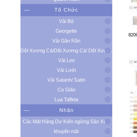
Tổ Chức
Vải Bò
Georgette
820
Vải Gân Rắn
Dệt Xương Cá/Dệt Xương Cá/ Dệt Xương Cá Chéo Cá Trích
Vải Len
Vải Lưới
Vải Satanh/ Satin
Co Giãn
Lụa Taffeta
Nhãn
Các Mặt Hàng Dự Kiến ​​ngừng Sản Xuất
khuyến mãi