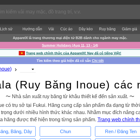
Lịch sử
Hướng dẫn
Vải
Cúc áo
Dây kéo
Ruy băng
Giảm giá
ApparelX là trang thương mại điện tử B2B dành cho ngành may mặc.
Summer Holidays (Aug 11, 13 - 14)
Trang web chính thức của ApparelX! Nay đã có tiếng Việt!
Tìm kiếm theo giá hiện đã có sẵn
Chi tiết
›
noue)
ala (Ruy Băng Inoue) các
〜 Nhà sản xuất ruy băng từ khâu thiết kế đến sản xuất. 〜
ue có trụ sở tại Fukui. Hãng cung cấp sản phẩm đa dạng từ thời 
trọng dưới nhiều hình thức khác nhau. Nhằm mục đích nâng cao g
a hãng được thể hiện trong từng sản phẩm.
Trang web chính t
ăng, Băng, Dây
Chun
Ren / Đăng Ten