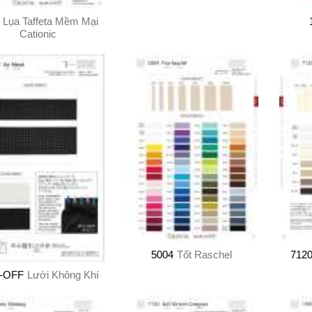
Lụa Taffeta Mềm Mại
Cationic
5004
Tốt Raschel
712
0-OFF
Lưới Không Khí