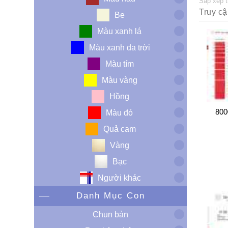
Sắp xếp 
Be
Màu xanh lá
Màu xanh da trời
Màu tím
Màu vàng
Hồng
800
Màu đỏ
Quả cam
Vàng
Bạc
Người khác
Danh Mục Con
Chun bản