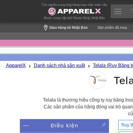
Tìm nguồn cung ứng hàng may mặc toàn cầu
Được cung cấp bởi Okura Shoji, Nhật Bản
Giao hàng từ Nhật Bản
Sản phẩm đã mua
›
›
ApparelX
Danh sách nhà sản xuất
Telala (Ruy Băng I
Tel
Telala là thương hiệu công ty ruy băng Ino
Các sản phẩm của hãng đóng vai trò quan 
củ
Ruy B
Điều kiện