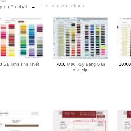
theo
Tìm kiếm với từ khóa
0
Sa Tanh Tinh Khiết
7000
Màu Ruy Băng Gân
10000
Sần Mịn