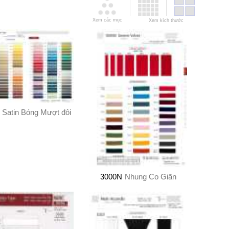
Xem các mục
Xem kích thước
Satin Bóng Mượt đôi
3000N
Nhung Co Giãn