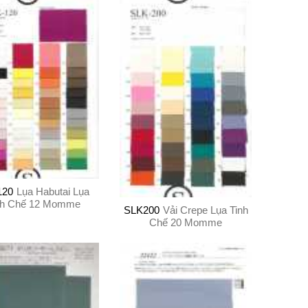
120
Lụa Habutai Lụa
nh Chế 12 Momme
SLK200
Vải Crepe Lụa Tinh
Chế 20 Momme