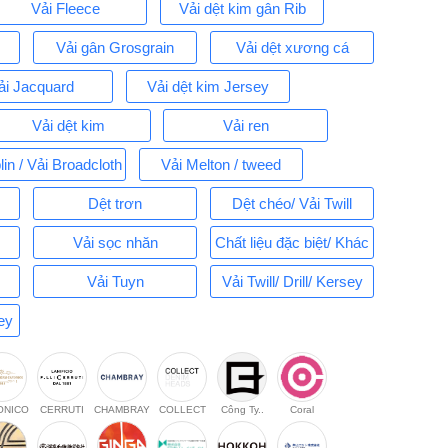
Vải Fleece
Vải dệt kim gân Rib
Vải gân Grosgrain
Vải dệt xương cá
ải Jacquard
Vải dệt kim Jersey
Vải dệt kim
Vải ren
in / Vải Broadcloth
Vải Melton / tweed
Dệt trơn
Dệt chéo/ Vải Twill
Vải sọc nhăn
Chất liệu đặc biệt/ Khác
Vải Tuyn
Vải Twill/ Drill/ Kersey
sey
ONICO
CERRUTI
CHAMBRAY
COLLECT
Công Ty..
Coral