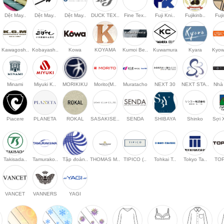
.
Dệt May..
Dệt May..
Dệt May..
DUCK TEX..
Fine Tex..
Fuji Kni..
Fujikinb..
Fuji
Kawagosh..
Kobayash..
Kowa
KOYAMA
Kumoi Be..
Kuwamura
Kyara
Kyow
Minami
Miyuki K..
MORIKIKU
Morito(M..
Muratacho
NEXT 30
NEXT STA..
Nhà 
Piacere
PLANETA
ROKAL
SASAKISE..
SENDA
SHIBAYA
Shinko
Sợi 
Takisada..
Tamurako..
Tập đoàn..
THOMAS M..
TIPICO (..
Tohkai T..
Tokyo Ta..
TO
VANCET
VANNERS
YAGI