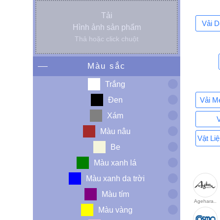
Tải
Vải D
Hình ảnh sản phẩm
Thả hoặc click chuột
Màu sắc
Trắng
Đen
Vải M
Xám
V
Màu nâu
Vật Liệ
Be
Màu xanh lá
Màu xanh da trời
Màu tím
Agehara..
Màu vàng