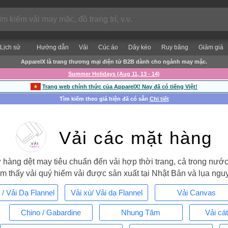
Lịch sử
Hướng dẫn
Vải
Cúc áo
Dây kéo
Ruy băng
Giảm giá
ApparelX là trang thương mại điện tử B2B dành cho ngành may mặc.
Summer Holidays (Aug 11, 13 - 14)
Trang web chính thức của ApparelX! Nay đã có tiếng Việt!
Tìm kiếm theo giá hiện đã có sẵn
Chi tiết
Vải các mặt hàng
 hàng dệt may tiêu chuẩn đến vải hợp thời trang, cả trong nướ
tìm thấy vải quý hiếm vải được sản xuất tại Nhật Bản và lụa ngu
 / Vải Dạ Flannel
Vải xù/ Vải dạ Flannel
Vải Canvas
Chino / Gabardine
Nhung Tăm
Vải cát