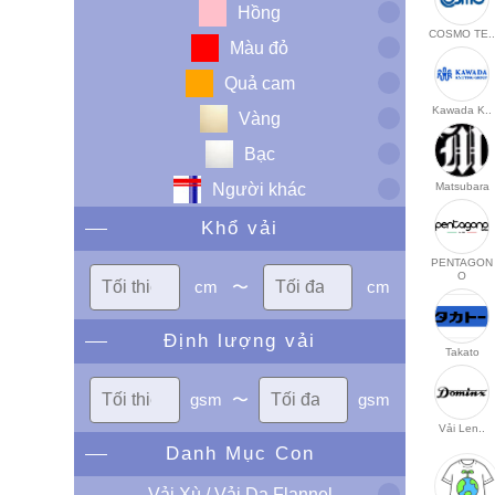
Hồng
COSMO TE.
Màu đỏ
Quả cam
Kawada K..
Vàng
Bạc
Người khác
Matsubara
Khổ vải
PENTAGON
O
cm
〜
cm
Định lượng vải
Takato
gsm
〜
gsm
Vải Len..
Danh Mục Con
Vải Xù / Vải Dạ Flannel