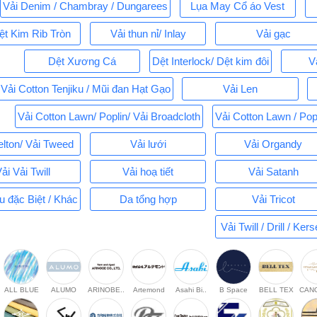
Vải Denim / Chambray / Dungarees
Lụa May Cổ áo Vest
ệt Kim Rib Tròn
Vải thun nỉ/ Inlay
Vải gạc
Dệt Xương Cá
Dệt Interlock/ Dệt kim đôi
V
Vải Cotton Tenjiku / Mũi đan Hạt Gạo
Vải Len
Vải Cotton Lawn/ Poplin/ Vải Broadcloth
Vải Cotton Lawn / Popl
elton/ Vải Tweed
Vải lưới
Vải Organdy
ải Vải Twill
Vải hoạ tiết
Vải Satanh
u đặc Biệt / Khác
Da tổng hợp
Vải Tricot
Vải Twill / Drill / Ker
ALL BLUE
ALUMO
ARINOBE..
Artemond
Asahi Bi..
B Space
BELL TEX
CAN