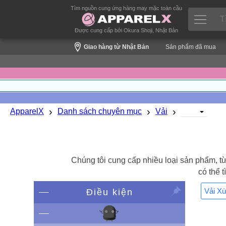
Tìm nguồn cung ứng hàng may mặc toàn cầu
Được cung cấp bởi Okura Shoji, Nhật Bản
Giao hàng từ Nhật Bản
Sản phẩm đã mua
›
›
›
ApparelX
Danh sách chuyên mục
Vải
Chúng tôi cung cấp nhiều loại sản phẩm, từ
có thể 
Vải Xù
Điều kiện