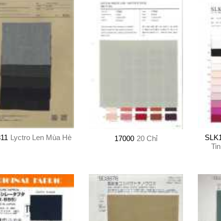
11
Lyctro Len Mùa Hè
SLK
17000
20 Chỉ
Ti