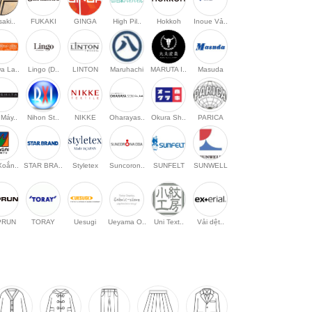
saki..
FUKAKI
GINGA
High Pil..
Hokkoh
Inoue Vả..
a La..
Lingo (D..
LINTON
Maruhachi
MARUTA I..
Masuda
Máy..
Nihon St..
NIKKE
Oharayas..
Okura Sh..
PARICA
Xoắn..
STAR BRA..
Styletex
Suncoron..
SUNFELT
SUNWELL
PRUN
TORAY
Uesugi
Ueyama O..
Uni Text..
Vải dệt..