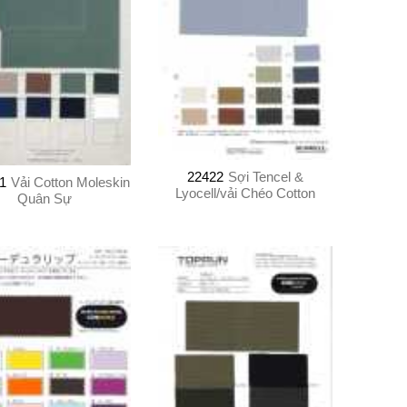
22422
Sợi Tencel &
1
Vải Cotton Moleskin
Lyocell/vải Chéo Cotton
Quân Sự