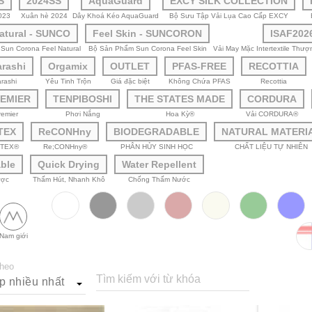
S
2024SS
AquaGuard
EXCY SILK COLLECTION
023
Xuân hè 2024
Dây Khoá Kéo AquaGuard
Bộ Sưu Tập Vải Lụa Cao Cấp EXCY
atural - SUNCO
Feel Skin - SUNCORON
ISAF202
Sun Corona Feel Natural
Bộ Sản Phẩm Sun Corona Feel Skin
Vải May Mặc Intertextile Thư
arashi
Orgamix
OUTLET
PFAS-FREE
RECOTTIA
rashi
Yêu Tinh Trộn
Giá đặc biệt
Không Chứa PFAS
Recottia
REMIER
TENPIBOSHI
THE STATES MADE
CORDURA
remier
Phơi Nắng
Hoa Kỳ®
Vải CORDURA®
TEX
ReCONHny
BIODEGRADABLE
NATURAL MATERI
OTEX®
Re;CONHny®
PHÂN HỦY SINH HỌC
CHẤT LIỆU TỰ NHIÊN
ble
Quick Drying
Water Repellent
ược
Thấm Hút, Nhanh Khô
Chống Thấm Nước
Nam giới
theo
Tìm kiếm với từ khóa