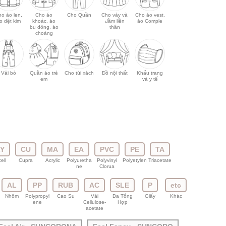
ho áo len,
Cho áo
Cho Quần
Cho váy và
Cho áo vest,
o dệt kim
khoác, áo
đầm liền
áo Comple
bu dông, áo
thân
choàng
Vải bò
Quần áo trẻ
Cho túi xách
Đồ nội thất
Khẩu trang
em
và y tế
LY
CU
MA
EA
PVC
PE
TA
ell
Cupra
Acrylic
Polyuretha
Polyvinyl
Polyetylen
Triacetate
ne
Clorua
AL
PP
RUB
AC
SLE
P
etc
Nhôm
Polypropyl
Cao Su
Vải
Da Tổng
Giấy
Khác
ene
Cellulose-
Hợp
acetate