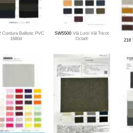
2
Cordura Ballistic PVC
SW5500
Vải Lưới Vải Tricot
1680d
Octa®
218