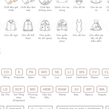
Chất liệu giữ
Chất liệu làm
Chất liệu
Dành cho áo
Cho đồ lót
Cho áo sơ
C
nhiệt
mát
kháng virus
trong
mi
á
Cho đồ ngủ
Cho đồ thể
Cho quần
Cho quần
Cho đồ bơi
Cho đầm dạ
thao
áo dã ngoại
áo đồng
tiệc và đồ
phục
biểu diễn
CO
E
PA
WO
SE
LI
WS
CV
C
Bông
Polyester
Nylon
Vải
Lụa
Lanh
Cashmere
Rayon
Lyoc
LE
ECF
MD
HEM
RAM
JU
WP
WA
Da Thú
Sợi Tổng
Phương
Cây Gai
Ramie
Đay
Alpaca
Angola
Hợp
Thức
Dầu
(Polyester)