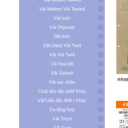
Vải Melton/ Vải Tweed
Vải lưới
Vải Organdy
Dệt trơn
Dệt chéo/ Vải Twill
Vải Vải Twill
Vải hoạ tiết
Vải Satanh
RR88
Vải sọc nhăn
Chất liệu đặc biệt/ Khác
Vật Liệu đặc Biệt / Khác
Da tổng hợp
Vải Tricot
Vải Tuyn