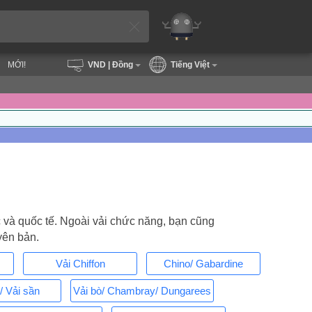
MỚI!
VND
| Đồng
Tiếng Việt
c và quốc tế. Ngoài vải chức năng, bạn cũng
yên bản.
Vải Chiffon
Chino/ Gabardine
/ Vải sần
Vải bò/ Chambray/ Dungarees