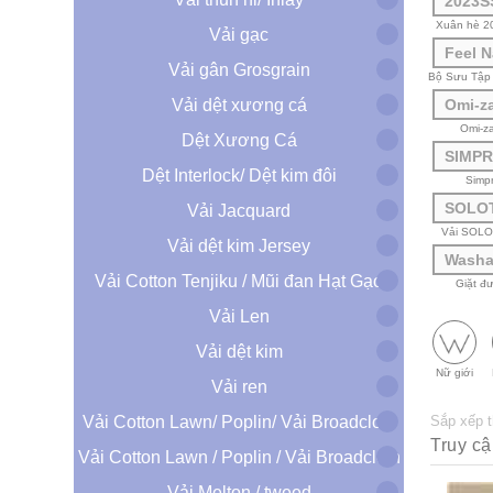
2023S
Xuân hè 2
Vải gạc
Feel N
Vải gân Grosgrain
Bộ Sưu Tập 
Vải dệt xương cá
Omi-z
Omi-za
Dệt Xương Cá
SIMP
Dệt Interlock/ Dệt kim đôi
Simp
SOLO
Vải Jacquard
Vải SOL
Vải dệt kim Jersey
Washa
Vải Cotton Tenjiku / Mũi đan Hạt Gạo
Giặt đ
Vải Len
Vải dệt kim
Nữ giới
Vải ren
Vải Cotton Lawn/ Poplin/ Vải Broadcloth
Sắp xếp 
Vải Cotton Lawn / Poplin / Vải Broadcloth
Vải Melton / tweed