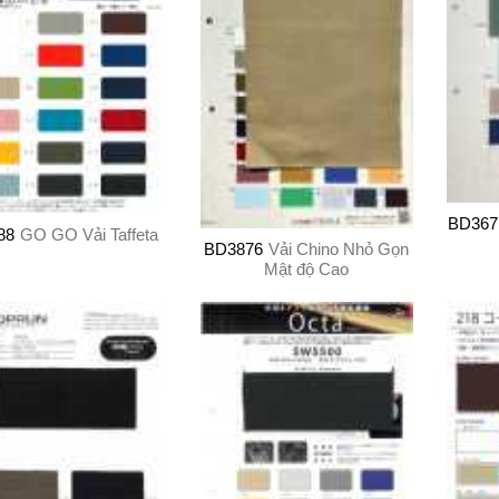
BD367
88
GO GO Vải Taffeta
BD3876
Vải Chino Nhỏ Gọn
Mật độ Cao