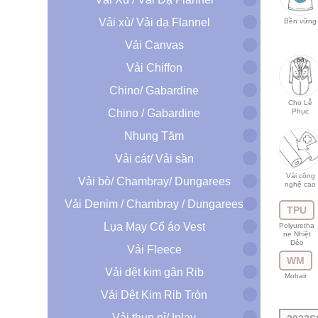
Vải xù/ Vải dạ Flannel
Bền vững
Vải Canvas
Vải Chiffon
Chino/ Gabardine
Cho Lễ
Chino / Gabardine
Phục
Nhung Tăm
Vải cát/ Vải sần
Vải công
Vải bò/ Chambray/ Dungarees
nghệ cao
Vải Denim / Chambray / Dungarees
TPU
Lụa May Cổ áo Vest
Polyuretha
ne Nhiệt
Dẻo
Vải Fleece
WM
Vải dệt kim gân Rib
Mohair
Vải Dệt Kim Rib Tròn
Vải thun nỉ/ Inlay