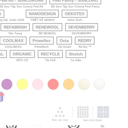
Feel Air - SUNCORONA
Feel Fancy - SUNCORO
Bộ Sưu Tập Sun Corona Feel Air
Bộ Sưu Tập Sun Corona Feel Fancy
6
NANODESIGN
OEKOTEX
ợng Hải, Xuân 2026
THIẾT KẾ NANO®
Oeko-Tex®
REFABRISH
RENEWOOL
SEVENBERRY
Tân Trang
RE:NEWOOL
SEVENBERRY
COOLMAX
Primeflex
Octa
REDRY
COOLMAX®
Primeflex®
Vải Octa®
Re:Dry ™
AL
ORGANIC
RECYCLE
Stretch
HỮU CƠ
Tái Chế
Co Giãn
Xem các mục
Xem kích thước