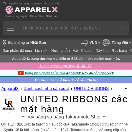
Tìm nguồn cung ứng hàng may mặc toàn cầu
Được cung cấp bởi Okura Shoji, Nhật Bản
Giao hàng từ Nhật Bản
VND
Tiếng Việt
Sản phẩm đã mua
Lịch sử
Hướng dẫn
Vải
Cúc áo
Dây kéo
Ruy băng
ApparelX là trang thương mại điện tử B2B dành cho ngành may mặc.
Summer Holidays (Aug 11, 13 - 14)
Trang web chính thức của ApparelX! Nay đã có tiếng Việt!
Tìm kiếm theo giá hiện đã có sẵn
Chi tiết
›
›
›
ApparelX
Danh sách nhà sản xuất
UNITED RIBBONS
UNITED RIBBONS các
mặt hàng
〜 ruy băng và băng Takaramoto Shoji 〜
UNITED RIBBONS là thương hiệu gốc của Takaramoto Shoji, có trụ sở chính tại
Kyoto. Kể từ khi thành lập vào năm 1947, Takaramoto Shoji đã cung cấp sản