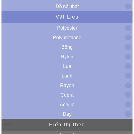
Đồ nội thất
Vật Liệu
Polyester
Polyurethane
Bông
Nylon
Lụa
Lanh
Rayon
Cupra
Acrylic
Đay
Hiển thị theo