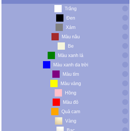
Trắng
Đen
Xám
Màu nâu
Be
Màu xanh lá
Màu xanh da trời
Màu tím
Màu vàng
Hồng
Màu đỏ
Quả cam
Vàng
Bạc