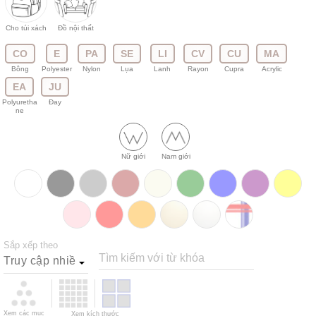
Cho túi xách
Đồ nội thất
CO
E
PA
SE
LI
CV
CU
MA
Bông
Polyester
Nylon
Lụa
Lanh
Rayon
Cupra
Acrylic
EA
JU
Polyuretha
Đay
ne
Nữ giới
Nam giới
Sắp xếp theo
Tìm kiếm với từ khóa
Xem các mục
Xem kích thước