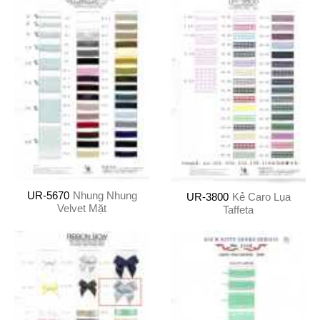
UR-5670
Nhung Nhung
UR-3800
Kẻ Caro Lụa
Velvet Mặt
Taffeta