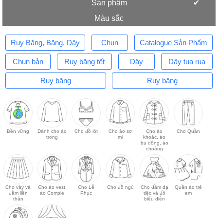
Sản phẩm
Màu sắc
Ruy Băng, Băng, Dây
Chun
Catalogue Sản Phẩm
Chun bản
Ruy băng tết
Dây
Dây tua rua
Ruy băng
Ruy băng
Bền vững
Dành cho áo
Cho đồ lót
Cho áo sơ
Cho áo
Cho Quần
trong
mi
khoác, áo
bu dông, áo
choàng
Cho váy và
Cho áo vest,
Cho Lễ
Cho đồ ngủ
Cho đầm dạ
Quần áo trẻ
đầm liền
áo Comple
Phục
tiệc và đồ
em
thân
biểu diễn