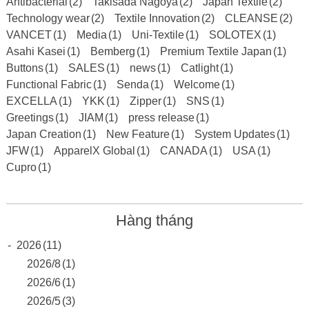
Antibacterial
(2)
Takisada Nagoya
(2)
Japan Textile
(2)
Technology wear
(2)
Textile Innovation
(2)
CLEANSE
(2)
VANCET
(1)
Media
(1)
Uni-Textile
(1)
SOLOTEX
(1)
Asahi Kasei
(1)
Bemberg
(1)
Premium Textile Japan
(1)
Buttons
(1)
SALES
(1)
news
(1)
Catlight
(1)
Functional Fabric
(1)
Senda
(1)
Welcome
(1)
EXCELLA
(1)
YKK
(1)
Zipper
(1)
SNS
(1)
Greetings
(1)
JIAM
(1)
press release
(1)
Japan Creation
(1)
New Feature
(1)
System Updates
(1)
JFW
(1)
ApparelX Global
(1)
CANADA
(1)
USA
(1)
Cupro
(1)
Hàng tháng
-
2026
(11)
2026/8
(1)
2026/6
(1)
2026/5
(3)