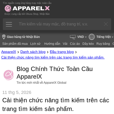
Tìm nguồn cung ứng hàng may mặc toàn cầu
Được cung cấp bởi Okura Shoji, Nhật Bản
Giao hàng từ Nhật Bản
VND
Tiếng Việt
Sản phẩm đã mua
Lịch sử
Hướng dẫn
Vải
Cúc áo
Dây kéo
Ruy băng
›
›
›
ApparelX
Danh sách blog
Đầu trang blog
Cải thiện chức năng tìm kiếm trên các trang tìm kiếm sản phẩm.
Blog Chính Thức Toàn Cầu
ApparelX
Tin tức mới nhất về ApparelX Global
11 thg 5, 2026
Cải thiện chức năng tìm kiếm trên các
trang tìm kiếm sản phẩm.