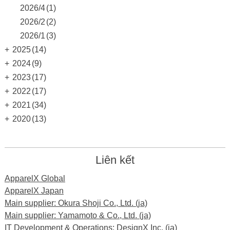
2026/4
(1)
2026/2
(2)
2026/1
(3)
+
2025
(14)
+
2024
(9)
+
2023
(17)
+
2022
(17)
+
2021
(34)
+
2020
(13)
Liên kết
ApparelX Global
ApparelX Japan
Main supplier: Okura Shoji Co., Ltd. (ja)
Main supplier: Yamamoto & Co., Ltd. (ja)
IT Development & Operations: DesignX Inc. (ja)