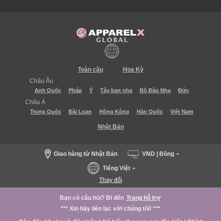
Toàn cầu
Hoa Kỳ
Châu Âu
Anh Quốc
Pháp
Ý
Tây ban nha
Bồ Đào Nha
Đức
Châu Á
Trung Quốc
Đài Loan
Hồng Kông
Hàn Quốc
Việt Nam
Nhật Bản
Giao hàng từ Nhật Bản
VND | Đồng
Tiếng Việt
Thay đổi
Bạn có câu hỏi? Đi đến
Trang hỗ trợ
*** Xin hãy liên lạc với chúng tôi! ***