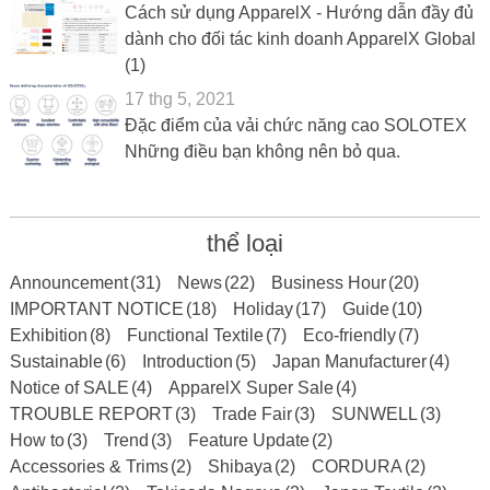
Cách sử dụng ApparelX - Hướng dẫn đầy đủ
dành cho đối tác kinh doanh ApparelX Global
(1)
17 thg 5, 2021
Đặc điểm của vải chức năng cao SOLOTEX
Những điều bạn không nên bỏ qua.
thể loại
Announcement
(31)
News
(22)
Business Hour
(20)
IMPORTANT NOTICE
(18)
Holiday
(17)
Guide
(10)
Exhibition
(8)
Functional Textile
(7)
Eco-friendly
(7)
Sustainable
(6)
Introduction
(5)
Japan Manufacturer
(4)
Notice of SALE
(4)
ApparelX Super Sale
(4)
TROUBLE REPORT
(3)
Trade Fair
(3)
SUNWELL
(3)
How to
(3)
Trend
(3)
Feature Update
(2)
Accessories & Trims
(2)
Shibaya
(2)
CORDURA
(2)